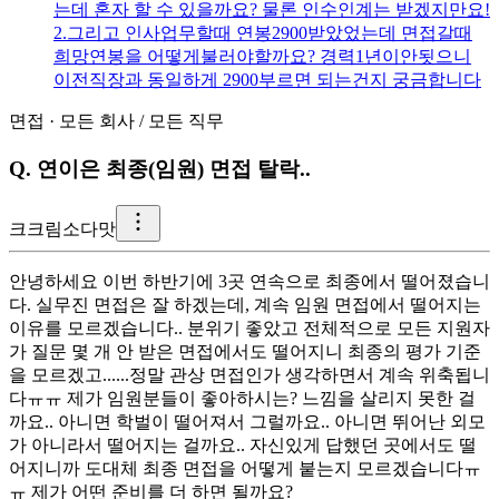
는데 혼자 할 수 있을까요? 물론 인수인계는 받겠지만요!
2.그리고 인사업무할때 연봉2900받았었는데 면접갈때
희망연봉을 어떻게불러야할까요? 경력1년이안됫으니
이전직장과 동일하게 2900부르면 되는건지 궁금합니다
면접
·
모든 회사
/
모든 직무
Q.
연이은 최종(임원) 면접 탈락..
크
크림소다맛
안녕하세요 이번 하반기에 3곳 연속으로 최종에서 떨어졌습니
다. 실무진 면접은 잘 하겠는데, 계속 임원 면접에서 떨어지는
이유를 모르겠습니다.. 분위기 좋았고 전체적으로 모든 지원자
가 질문 몇 개 안 받은 면접에서도 떨어지니 최종의 평가 기준
을 모르겠고......정말 관상 면접인가 생각하면서 계속 위축됩니
다ㅠㅠ 제가 임원분들이 좋아하시는? 느낌을 살리지 못한 걸
까요.. 아니면 학벌이 떨어져서 그럴까요.. 아니면 뛰어난 외모
가 아니라서 떨어지는 걸까요.. 자신있게 답했던 곳에서도 떨
어지니까 도대체 최종 면접을 어떻게 붙는지 모르겠습니다ㅠ
ㅠ 제가 어떤 준비를 더 하면 될까요?