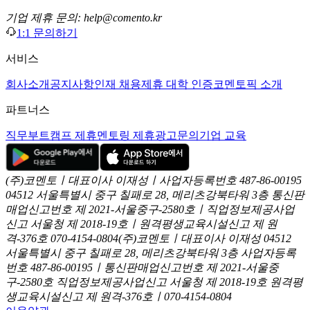
기업 제휴 문의: help@comento.kr
1:1 문의하기
서비스
회사소개
공지사항
인재 채용
제휴 대학 인증
코멘토픽 소개
파트너스
직무부트캠프 제휴
멘토링 제휴
광고문의
기업 교육
(주)코멘토ㅣ대표이사 이재성ㅣ사업자등록번호 487-86-00195
04512 서울특별시 중구 칠패로 28, 메리츠강북타워 3층
통신판
매업신고번호 제 2021-서울중구-2580호ㅣ직업정보제공사업
신고
서울청 제 2018-19호ㅣ원격평생교육시설신고 제 원
격-376호
070-4154-0804
(주)코멘토ㅣ대표이사 이재성
04512
서울특별시 중구 칠패로 28, 메리츠강북타워 3층
사업자등록
번호 487-86-00195ㅣ통신판매업신고번호 제 2021-서울중
구-2580호
직업정보제공사업신고 서울청 제 2018-19호
원격평
생교육시설신고 제 원격-376호ㅣ070-4154-0804