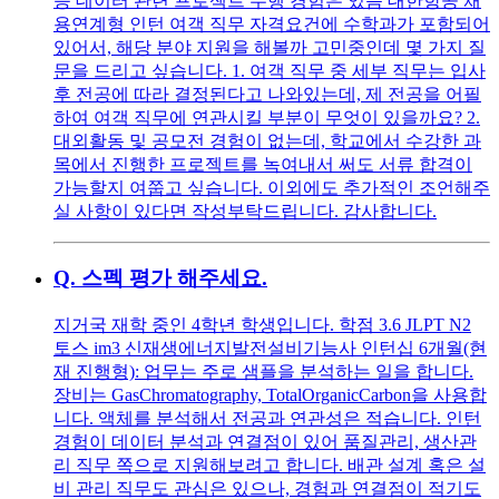
등 데이터 관련 프로젝트 수행 경험은 있음 대한항공 채
용연계형 인턴 여객 직무 자격요건에 수학과가 포함되어
있어서, 해당 분야 지원을 해볼까 고민중인데 몇 가지 질
문을 드리고 싶습니다. 1. 여객 직무 중 세부 직무는 입사
후 전공에 따라 결정된다고 나와있는데, 제 전공을 어필
하여 여객 직무에 연관시킬 부분이 무엇이 있을까요? 2.
대외활동 및 공모전 경험이 없는데, 학교에서 수강한 과
목에서 진행한 프로젝트를 녹여내서 써도 서류 합격이
가능할지 여쭙고 싶습니다. 이외에도 추가적인 조언해주
실 사항이 있다면 작성부탁드립니다. 감사합니다.
Q.
스펙 평가 해주세요.
지거국 재학 중인 4학년 학생입니다. 학점 3.6 JLPT N2
토스 im3 신재생에너지발전설비기능사 인턴십 6개월(현
재 진행형): 업무는 주로 샘플을 분석하는 일을 합니다.
장비는 GasChromatography, TotalOrganicCarbon을 사용합
니다. 액체를 분석해서 전공과 연관성은 적습니다. 인턴
경험이 데이터 분석과 연결점이 있어 품질관리, 생산관
리 직무 쪽으로 지원해보려고 합니다. 배관 설계 혹은 설
비 관리 직무도 관심은 있으나, 경험과 연결점이 적기도