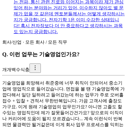
는 전파, 통신 관련 진로와 이어지는 과목이라 제가 관심
있어 하는 분야와는 거리가 있어, 이수하지 않아도 별 문
제가 없을 것 같은데 멘토분들께서는 어떻게 생각하시는
지가 궁금합니다. 전자기학 1은 이미 수강한 상태입니
다! 혹시 전자장보다 더 안 중요하다고 생각하시는 과목
도 있는지 궁금합니다.
회사/산업
·
모든 회사
/
모든 직무
Q.
이런 업무는 기술영업인가요?
개
개백수식충
기술영업을 희망해서 취준중에 너무 취직이 안되어서 중소기
업에 영업직으로 들어갔습니다. 면접을 볼 땐 기술영업쪽에 가
깝다해서 일단 일하려고 들어갔는데 하는 업무가 주로 오버홀
접수 + 입찰 + 견적서 무한반복입니다. 가끔 고객사에 출장도
가구요. 이게 원래 기술영업의 업무인가요? 아니면 고졸도 할
수있는 영업직인데 제가 잘못들어간건가요? 앞으로의 이직이
나 커리어에 도움이 될지 모르겠습니다... 계속 이런식이 반복
되면 물경력만 될거같은데 이게 회사 업무 프로세스를 익히는