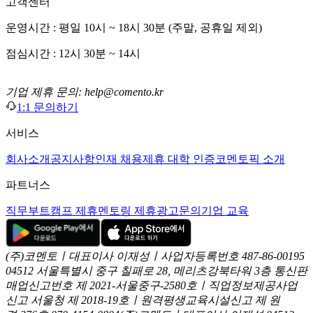
고객센터
운영시간 : 평일 10시 ~ 18시 30분 (주말, 공휴일 제외)
점심시간 : 12시 30분 ~ 14시
기업 제휴 문의: help@comento.kr
1:1 문의하기
서비스
회사소개
공지사항
인재 채용
제휴 대학 인증
코멘토픽 소개
파트너스
직무부트캠프 제휴
멘토링 제휴
광고문의
기업 교육
(주)코멘토ㅣ대표이사 이재성ㅣ사업자등록번호 487-86-00195
04512 서울특별시 중구 칠패로 28, 메리츠강북타워 3층
통신판
매업신고번호 제 2021-서울중구-2580호ㅣ직업정보제공사업
신고
서울청 제 2018-19호ㅣ원격평생교육시설신고 제 원