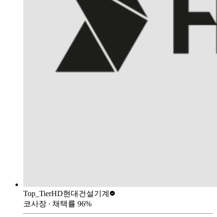
Top_Tier
HD현대건설기계
코사장
∙ 채택률
96
%