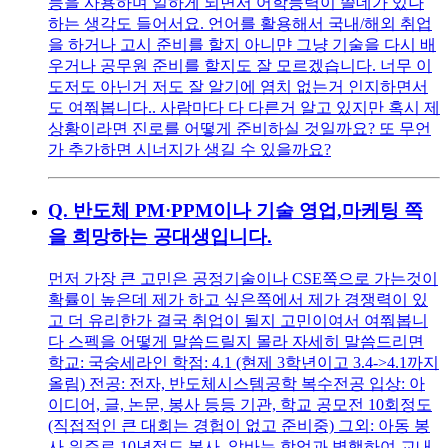
능을 사용하며 일하게 되면서 어학능력이 쓸데가 있나
하는 생각도 들어서요. 언어를 활용해서 국내/해외 취업
을 하거나 고시 준비를 할지 아니먄 그냥 기술을 다시 배
우거나 공무원 준비를 할지도 잘 모르겠습니다. 너무 이
도저도 아닌거 저도 잘 알기에 염치 없는거 인지하면서
도 여쭤봅니다.. 사람마다 다 다른거 알고 있지만 혹시 제
상황이라면 진로를 어떻게 준비하실 것일까요? 또 무언
가 추가하면 시너지가 생길 수 있을까요?
Q.
반도체 PM·PPM이나 기술 영업,마케팅 쪽
을 희망하는 공대생입니다.
먼저 가장 큰 고민은 공정기술이나 CSE쪽으로 가는것이
확률이 높은데 제가 하고 싶은쪽에서 제가 경쟁력이 있
고 더 유리한가 결국 취업이 될지 고민이여서 여쭤봅니
다 스펙을 어떻게 말씀드릴지 몰라 자세히 말씀드리면
학교: 국숭세라인 학점: 4.1 (현제 3학년이고 3.4->4.1까지
올림) 전공: 전자, 반도체시스템공학 복수전공 입상: 아
이디어, 글, 논문, 봉사 등등 기관, 학교 공모전 10회정도
(직접적인 큰 대회는 경헙이 없고 준비중) 그외: 아동 봉
사 위주로 10년정도 봉사, 알바는 학업과 병행하여 교내