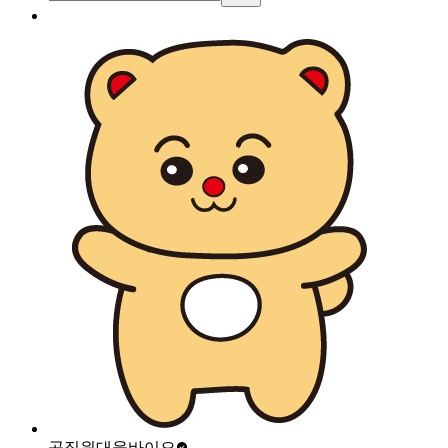
곰직원
대웅바이오