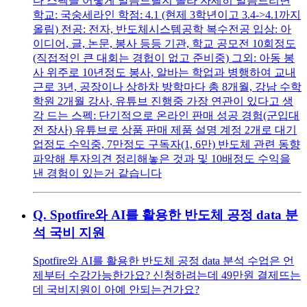
다 스펙을 어떻게 말씀드릴지 몰라 자세히 말씀드리면
학교: 국숭세라인 학점: 4.1 (현제 3학년이고 3.4->4.1까지
올림) 전공: 전자, 반도체시스템공학 복수전공 입상: 아
이디어, 글, 논문, 봉사 등등 기관, 학교 공모전 10회정도
(직접적인 큰 대회는 경헙이 없고 준비중) 그외: 아동 봉
사 위주로 10년정도 봉사, 알바는 학업과 병행하여 교내
근로 3년, 공장이나 상하차 방학마다 총 8개월, 강남 수학
학원 2개월 강사, 유튜브 진행중 가장 연관이 있다고 생
각 드는 스펙: 단기적으로 온라인 판매 성공 경험(군입대
전 장사) 유튜브로 상품 판매 제품 설명 계정 2개로 대기
업정도 수익중, 7만정도 구독자(1, 6만) 반도체 관련 동향
파악해 투자의견 정리해놓은 것과 및 10배정도 수익을
낸 경험이 있는거 같습니다
Q.
Spotfire와 AI를 활용한 반도체 공정 data 분
석 국비 지원
Spotfire와 AI를 활용한 반도체 공정 data 분석 수업은 언
제부터 수강가능한가요? 신청하려는데 49만원 결제뜨는
데 국비지원이 아예 안되는건가요?