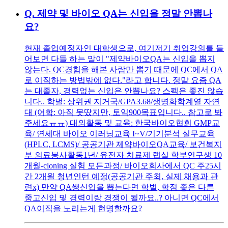
Q.
제약 및 바이오 QA는 신입을 정말 안뽑나
요?
현재 졸업예정자인 대학생으로, 여기저기 취업강의를 들
어보면 다들 하는 말이 "제약바이오QA는 신입을 뽑지
않는다. QC경험을 해본 사람만 뽑기 때문에 QC에서 QA
로 이직하는 방법밖에 없다."라고 합니다. 정말 요즘 QA
는 대졸자, 경력없는 신입은 안뽑나요? 스펙은 좋진 않습
니다.. 학벌: 상위권 지거국/GPA3.68/생명화학계열 자연
대 (어학: 아직 못땄지만, 토익900목표입니다.. 참고로 봐
주세요ㅠㅠ) 대외활동 및 교육: 한국바이오협회 GMP교
육/ 연세대 바이오 이러닝교육 I~V/기기분석 실무교육
(HPLC, LCMS)/ 공공기관 제약바이오QA교육/ 보건복지
부 의료봉사활동1년/ 유전자 치료제 랩실 학부연구생 10
개월-cloning 실험 모든과정/ 바이오회사에서 QC 주25시
간 2개월 청년인턴 예정(공공기관 주최, 실제 채용과 관
련x) 만약 QA쌩신입을 뽑는다면 학벌, 학점 좋은 다른
중고신입 및 경력이랑 경쟁이 될까요..? 아니면 QC에서
QA이직을 노리는게 현명할까요?