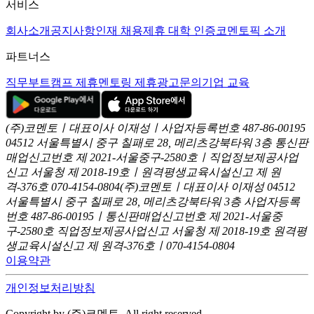
서비스
회사소개
공지사항
인재 채용
제휴 대학 인증
코멘토픽 소개
파트너스
직무부트캠프 제휴
멘토링 제휴
광고문의
기업 교육
(주)코멘토ㅣ대표이사 이재성ㅣ사업자등록번호 487-86-00195
04512 서울특별시 중구 칠패로 28, 메리츠강북타워 3층
통신판
매업신고번호 제 2021-서울중구-2580호ㅣ직업정보제공사업
신고
서울청 제 2018-19호ㅣ원격평생교육시설신고 제 원
격-376호
070-4154-0804
(주)코멘토ㅣ대표이사 이재성
04512
서울특별시 중구 칠패로 28, 메리츠강북타워 3층
사업자등록
번호 487-86-00195ㅣ통신판매업신고번호 제 2021-서울중
구-2580호
직업정보제공사업신고 서울청 제 2018-19호
원격평
생교육시설신고 제 원격-376호ㅣ070-4154-0804
이용약관
개인정보처리방침
Copyright by (주)코멘토. All right reserved.