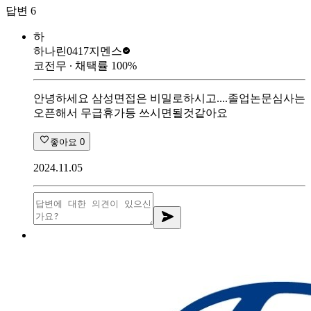
답변
6
하
하나린0417
지멘스
코전무
∙ 채택률
100
%
안녕하세요 삼성면접은 비밀로하시고....졸업논문심사는
오픈해서 무급휴가등 쓰시면될것같아요
좋아요
0
2024.11.05