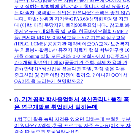
않는다. QC경험을 해본 사람만 뽑기 때문에 QC에서 QA
로 이직하는 방법밖에 없다."라고 합니다. 정말 요즘 QA
는 대졸자, 경력없는 신입은 안뽑나요? 스펙은 좋진 않습
니다.. 학벌: 상위권 지거국/GPA3.68/생명화학계열 자연
대 (어학: 아직 못땄지만, 토익900목표입니다.. 참고로 봐
주세요ㅠㅠ) 대외활동 및 교육: 한국바이오협회 GMP교
육/ 연세대 바이오 이러닝교육 I~V/기기분석 실무교육
(HPLC, LCMS)/ 공공기관 제약바이오QA교육/ 보건복지
부 의료봉사활동1년/ 유전자 치료제 랩실 학부연구생 10
개월-cloning 실험 모든과정/ 바이오회사에서 QC 주25시
간 2개월 청년인턴 예정(공공기관 주최, 실제 채용과 관
련x) 만약 QA쌩신입을 뽑는다면 학벌, 학점 좋은 다른
중고신입 및 경력이랑 경쟁이 될까요..? 아니면 QC에서
QA이직을 노리는게 현명할까요?
Q.
기계공학 학사졸업해서 생산관리나 품질 혹
은 연구개발로 취업해서 일하는데
1.컴퓨터 활용 능력 자격증 있으면 일하는데 수월한 부분
이 있나요? 2.엑셀 ,한글 프로그램 자주 쓰나요(이것도 자
격증 따 놓으면 도움될라나요?)