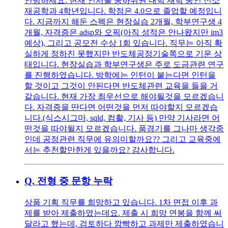
안녕하세요. 현재 인서울 중하위권 대학 재학 중인 신소
재공학과 4학년입니다. 학점은 4.0으로 졸업할 예정입니
다. 지금까지 해둔 스펙은 현장실습 2개월, 학부연구생 4
개월, 자격증은 adsp와 오픽(아직 성적은 안나왔지만 im3
예상), 그리고 공모전 수상 1회 있습니다. 직무는 아직 확
실하게 정하진 못했지만 반도체공정기술쪽으로 기운 상
태입니다. 현장실습과 학부연구생은 주로 도금관련 연구
를 진행하였습니다. 방학에는 인턴이 붙는다면 인턴을
할 것이고 그것이 안된다면 반도체관련 교육을 들을 거
같습니다. 현재 가장 최우선으로 해야될것을 모르겠습니
다. 자격증을 딴다면 어떤것을 먼저 따야할지 모르겠습
니다.(식스시그마, sqld, 컴활, 기사 등) 만약 기사라면 어
떤것을 따야될지 모르겠습니다. 품경기를 그나마 생각중
인데 공정관련 직무에 유의미할까요?? 그리고 교육중에
서는 추천할만한게 있을까요? 감사합니다.
Q.
전형 중 문항 누락
상품 기획 직무를 희망하고 있습니다. 1차 면접 이후 과
제를 받아 제출하였는데요. 제출 시 희망 연봉을 함께 써
달라고 했는데, 검토하다 깜빡하고 과제만 제출하였습니