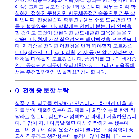
개월, 자격증은 adsp와 오픽(아직 성적은 안나왔지만 im3
예상), 그리고 공모전 수상 1회 있습니다. 직무는 아직 확
실하게 정하진 못했지만 반도체공정기술쪽으로 기운 상
태입니다. 현장실습과 학부연구생은 주로 도금관련 연구
를 진행하였습니다. 방학에는 인턴이 붙는다면 인턴을
할 것이고 그것이 안된다면 반도체관련 교육을 들을 거
같습니다. 현재 가장 최우선으로 해야될것을 모르겠습니
다. 자격증을 딴다면 어떤것을 먼저 따야할지 모르겠습
니다.(식스시그마, sqld, 컴활, 기사 등) 만약 기사라면 어
떤것을 따야될지 모르겠습니다. 품경기를 그나마 생각중
인데 공정관련 직무에 유의미할까요?? 그리고 교육중에
서는 추천할만한게 있을까요? 감사합니다.
Q.
전형 중 문항 누락
상품 기획 직무를 희망하고 있습니다. 1차 면접 이후 과
제를 받아 제출하였는데요. 제출 시 희망 연봉을 함께 써
달라고 했는데, 검토하다 깜빡하고 과제만 제출하였습니
다. 마감이 지난 다음날 일단 다시 연락하기는 했는데
요... 이 경우에 감점 요소가 많이 클까요...? 꼼꼼함이 중
요한 직무라고 생각했는데 놓쳐서 많이 걸립니다 ㅜㅜ