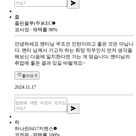
졸
졸린왈루
(주)KEC
코사장
∙ 채택률
98
%
안녕하세요 멘티님 무조건 인턴이라고 좋은 것은 아닙니
다. 멘티 님께서 가고자 하는 희망 직무인지 먼저 생각을
해보신 다음에 일치한다면 가는 게 맞습니다. 멘티님의
취업에 좋은 결과 있길 바랄게요~
좋아요
0
2024.11.17
하
하나린0417
지멘스
코전무
∙ 채택률
100
%