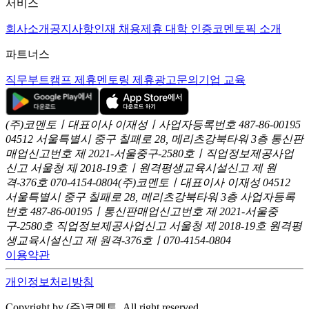
서비스
회사소개
공지사항
인재 채용
제휴 대학 인증
코멘토픽 소개
파트너스
직무부트캠프 제휴
멘토링 제휴
광고문의
기업 교육
(주)코멘토ㅣ대표이사 이재성ㅣ사업자등록번호 487-86-00195
04512 서울특별시 중구 칠패로 28, 메리츠강북타워 3층
통신판
매업신고번호 제 2021-서울중구-2580호ㅣ직업정보제공사업
신고
서울청 제 2018-19호ㅣ원격평생교육시설신고 제 원
격-376호
070-4154-0804
(주)코멘토ㅣ대표이사 이재성
04512
서울특별시 중구 칠패로 28, 메리츠강북타워 3층
사업자등록
번호 487-86-00195ㅣ통신판매업신고번호 제 2021-서울중
구-2580호
직업정보제공사업신고 서울청 제 2018-19호
원격평
생교육시설신고 제 원격-376호ㅣ070-4154-0804
이용약관
개인정보처리방침
Copyright by (주)코멘토. All right reserved.