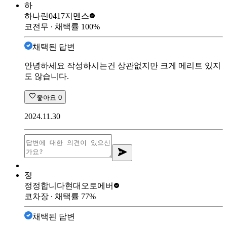
하
하나린0417
지멘스
코전무
∙ 채택률
100
%
채택된 답변
안녕하세요 작성하시는건 상관없지만 크게 메리트 있지
도 않습니다.
좋아요
0
2024.11.30
정
정정합니다
현대오토에버
코차장
∙ 채택률
77
%
채택된 답변