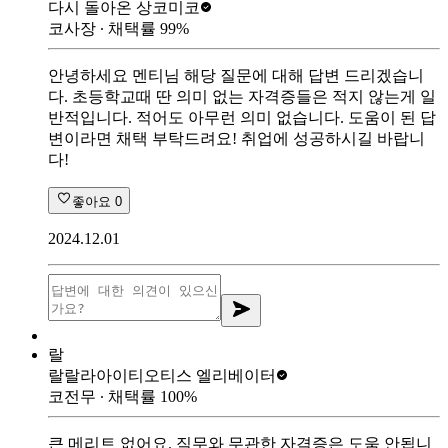
다시 돌아온 상
코미코
코사장
∙ 채택률
99
%
안녕하세요 멘티님 해당 질문에 대해 답변 드리겠습니
다. 초등학교때 딴 의미 없는 자격증들은 적지 않는게 일
반적입니다. 적어도 아무런 의미 없습니다. 도움이 된 답
변이라면 채택 부탁드려요! 취업에 성공하시길 바랍니
다!
좋아요
0
2024.12.01
랄
랄랄라아이티
오티스 엘리베이터
코전무
∙ 채택률
100
%
큰 메리트 없어요. 직무와 무관한 자격증은 도움 안됩니