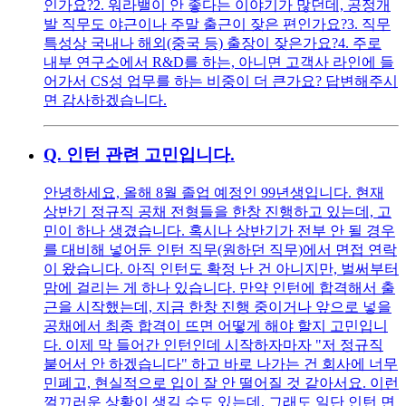
인가요? ​2. 워라밸이 안 좋다는 이야기가 많던데, 공정개
발 직무도 야근이나 주말 출근이 잦은 편인가요? ​3. 직무
특성상 국내나 해외(중국 등) 출장이 잦은가요? ​4. 주로
내부 연구소에서 R&D를 하는, 아니면 고객사 라인에 들
어가서 CS성 업무를 하는 비중이 더 큰가요? 답변해주시
면 감사하겠습니다.
Q.
인턴 관련 고민입니다.
안녕하세요, 올해 8월 졸업 예정인 99년생입니다. 현재
상반기 정규직 공채 전형들을 한창 진행하고 있는데, 고
민이 하나 생겼습니다. 혹시나 상반기가 전부 안 될 경우
를 대비해 넣어둔 인턴 직무(원하던 직무)에서 면접 연락
이 왔습니다. 아직 인턴도 확정 난 건 아니지만, 벌써부터
맘에 걸리는 게 하나 있습니다. 만약 인턴에 합격해서 출
근을 시작했는데, 지금 한창 진행 중이거나 앞으로 넣을
공채에서 최종 합격이 뜨면 어떻게 해야 할지 고민입니
다. 이제 막 들어간 인턴인데 시작하자마자 "저 정규직
붙어서 안 하겠습니다" 하고 바로 나가는 건 회사에 너무
민폐고, 현실적으로 입이 잘 안 떨어질 것 같아서요. 이런
껄끄러운 상황이 생길 수도 있는데, 그래도 일단 인턴 면