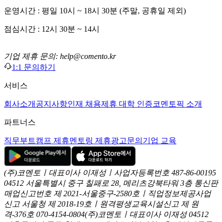
운영시간 : 평일 10시 ~ 18시 30분 (주말, 공휴일 제외)
점심시간 : 12시 30분 ~ 14시
기업 제휴 문의: help@comento.kr
1:1 문의하기
서비스
회사소개
공지사항
인재 채용
제휴 대학 인증
코멘토픽 소개
파트너스
직무부트캠프 제휴
멘토링 제휴
광고문의
기업 교육
(주)코멘토ㅣ대표이사 이재성ㅣ사업자등록번호 487-86-00195
04512 서울특별시 중구 칠패로 28, 메리츠강북타워 3층
통신판
매업신고번호 제 2021-서울중구-2580호ㅣ직업정보제공사업
신고
서울청 제 2018-19호ㅣ원격평생교육시설신고 제 원
격-376호
070-4154-0804
(주)코멘토ㅣ대표이사 이재성
04512