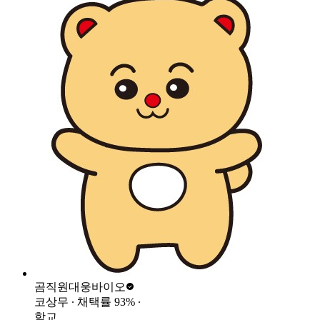
곰직원
대웅바이오
코상무
∙ 채택률
93
%
∙
학교