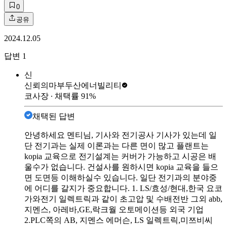
0
공유
2024.12.05
답변
1
신
신뢰의마부
두산에너빌리티
코사장
∙ 채택률
91
%
채택된 답변
안녕하세요 멘티님, 기사와 전기공사 기사가 있는데 일
단 전기과는 실제 이론과는 다른 면이 많고 플랜트는
kopia 교육으로 전기설계는 커버가 가능하고 시공은 배
울수가 없습니다. 건설사를 원하시면 kopia 교육을 들으
면 도면등 이해하실수 있습니다. 일단 전기과의 분야중
에 어디를 갈지가 중요합니다. 1. LS/효성/현대,한국 요코
가와전기 일렉트릭과 같이 초고압 및 수배전반 그외 abb,
지멘스, 아레바,GE,락크월 오토메이션등 외국 기업
2.PLC쪽의 AB, 지멘스 에머슨, LS 일렉트릭,미쯔비씨