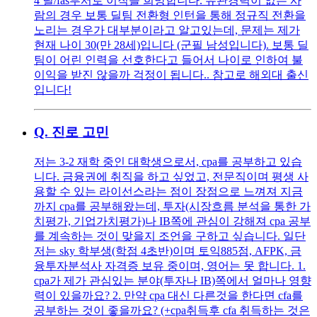
4 딜/fas부서로 이직을 희망합니다. 유관경력이 없는 사
람의 경우 보통 딜팀 전환형 인턴을 통해 정규직 전환을
노리는 경우가 대부분이라고 알고있는데, 문제는 제가
현재 나이 30(만 28세)입니다 (군필 남성입니다). 보통 딜
팀이 어린 인력을 선호한다고 들어서 나이로 인하여 불
이익을 받진 않을까 걱정이 됩니다.. 참고로 해외대 출신
입니다!
Q.
진로 고민
저는 3-2 재학 중인 대학생으로서, cpa를 공부하고 있습
니다. 금융권에 취직을 하고 싶었고, 전문직이며 평생 사
용할 수 있는 라이선스라는 점이 장점으로 느껴져 지금
까지 cpa를 공부해왔는데, 투자(시장흐름 분석을 통한 가
치평가, 기업가치평가)나 IB쪽에 관심이 강해져 cpa 공부
를 계속하는 것이 맞을지 조언을 구하고 싶습니다. 일단
저는 sky 학부생(학점 4초반)이며 토익885점, AFPK, 금
융투자분석사 자격증 보유 중이며, 영어는 못 합니다. 1.
cpa가 제가 관심있는 분야(투자나 IB)쪽에서 얼마나 영향
력이 있을까요? 2. 만약 cpa 대신 다른것을 한다면 cfa를
공부하는 것이 좋을까요? (+cpa취득후 cfa 취득하는 것은