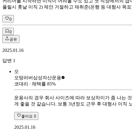
커리어를 시작하면 이직이 어려울 수도 있고 첫 직장에서의 급여
풀릴시 훗날 이직 2) 제안 거절하고 재취준(은행 등 대형사 목표
0
0
공유
2025.01.16
답변
1
오
오땅러버
삼성자산운용
코대리
∙ 채택률
85
%
운용사의 경우 회사 사이즈에 따라 보상차이가 좀 나는 것
게 좋을 것 같습니다. 보통 3년정도 근무 후 대형사 이직
좋아요
0
2025.01.16