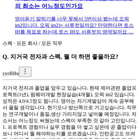
의 최소는 어느정도인가요
영어듣기 말하기를 너무 못해서 5번이상 봤는데 오픽
im2입니다. 오픽 im2는 서류컷일까요? 만약한다면 토스
IH를 목표로 하는데 토스 IH도 서류컷의 영역일까요 ....
스펙
·
모든 회사
/
모든 직무
Q.
지거국 전자과 스펙, 뭘 더 하면 좋을까요?
y
yeBBu
지거국 전자과 졸업을 앞두고 있습니다. 현재 제어관련 졸업프
로젝트(1년), 펌웨어개발 현장실습(4개월), 오픽 im2 있습니다.
성적은 4.0/4.5정도 됩니다. 영어는 자기계발삼아 계속 공부해
서 올릴 생각입니다. 현기모나 방산쪽으로 가고싶습니다. 직무
는 연구개발이나 품질,생산 가리지않고 넣어볼 예정입니다. 자
소서는 어느정도 써뒀는데 스펙이 부족한 것 같아 고민입니다.
1. 프로젝트 경험이나 실무 경험을 더 쌓고 싶은데 곧 졸업이다
보니 어디서 뭘 해야하는지를 모르겠습니다. 인턴공고도 뜨려