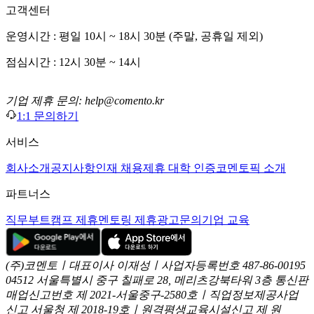
고객센터
운영시간 : 평일 10시 ~ 18시 30분 (주말, 공휴일 제외)
점심시간 : 12시 30분 ~ 14시
기업 제휴 문의: help@comento.kr
1:1 문의하기
서비스
회사소개
공지사항
인재 채용
제휴 대학 인증
코멘토픽 소개
파트너스
직무부트캠프 제휴
멘토링 제휴
광고문의
기업 교육
(주)코멘토ㅣ대표이사 이재성ㅣ사업자등록번호 487-86-00195
04512 서울특별시 중구 칠패로 28, 메리츠강북타워 3층
통신판
매업신고번호 제 2021-서울중구-2580호ㅣ직업정보제공사업
신고
서울청 제 2018-19호ㅣ원격평생교육시설신고 제 원