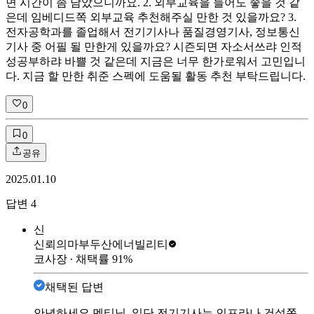
면 시간이 좀 남았으니까요. 2. 외부교육을 들어도 좋을 것 같
은데 임베디드쪽 외부교육 추천해주실 만한 것 있을까요? 3.
전자공학과를 졸업해서 전기기사나 품질경영기사, 정보통신
기사 중 어필 될 만한게 있을까요? 시즌되면 자소서쓰랴 인적
성공부하랴 바쁠 것 같은데 지금은 너무 한가로워서 고민입니
다. 지금 할 만한 취준 스펙에 도움될 활동 추천 부탁드립니다.
0
0
공유
2025.01.10
답변
4
신
신뢰의마부
두산에너빌리티
코사장
∙ 채택률
91
%
채택된 답변
안녕하세요 멘티님, 일단 전기기사는 인프라나 건설쪽