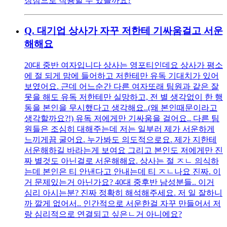
장점으로 작용할 수 있을까요?
Q.
대기업 상사가 자꾸 저한테 기싸움걸고 서운
해해요
20대 중반 여자입니다 상사는 영포티인데요 상사가 평소
에 절 되게 맘에 들어하고 저한테만 유독 기대치가 있어
보였어요. 근데 어느순간 다른 여자또래 팀원과 같은 잘
못을 해도 유독 저한테만 실망하고, 전 별 생각없이 한 행
동을 본인을 무시했다고 생각해요..(왜 본인때문이라고
생각할까요?!) 유독 저에게만 기싸움을 걸어요.. 다른 팀
원들은 조심히 대해주는데 저는 일부러 제가 서운하게
느끼게끔 굴어요. 누가봐도 의도적으로요. 제가 지한테
서운해하길 바라는게 보여요 그리고 본인도 저에게만 진
짜 별것도 아닌걸로 서운해해요. 상사는 절 ㅈㄴ 의식하
는데 본인은 티 안낸다고 안내는데 티 ㅈㄴ나요 진짜. 이
거 문제있는거 아닌가요? 40대 중후반 남성분들.. 이거
심리 아시는분? 진짜 정확히 해석해주세요. 저 일 잘하니
까 깔게 없어서.. 인간적으로 서운한걸 자꾸 만들어서 저
랑 심리적으로 연결되고 싶은ㄴ거 아니에요?