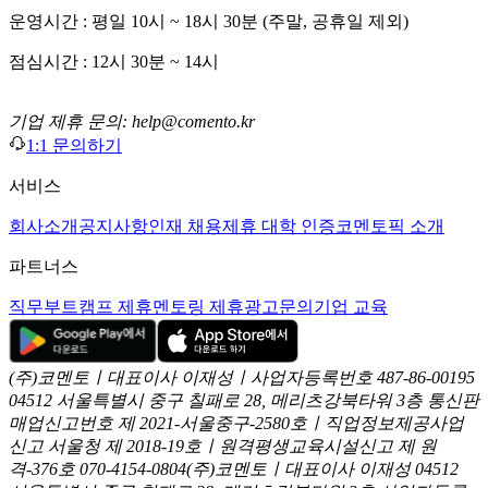
운영시간 : 평일 10시 ~ 18시 30분 (주말, 공휴일 제외)
점심시간 : 12시 30분 ~ 14시
기업 제휴 문의: help@comento.kr
1:1 문의하기
서비스
회사소개
공지사항
인재 채용
제휴 대학 인증
코멘토픽 소개
파트너스
직무부트캠프 제휴
멘토링 제휴
광고문의
기업 교육
(주)코멘토ㅣ대표이사 이재성ㅣ사업자등록번호 487-86-00195
04512 서울특별시 중구 칠패로 28, 메리츠강북타워 3층
통신판
매업신고번호 제 2021-서울중구-2580호ㅣ직업정보제공사업
신고
서울청 제 2018-19호ㅣ원격평생교육시설신고 제 원
격-376호
070-4154-0804
(주)코멘토ㅣ대표이사 이재성
04512