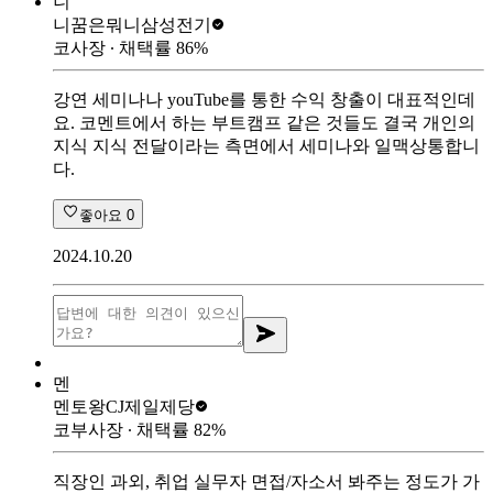
니
니꿈은뭐니
삼성전기
코사장
∙ 채택률
86
%
강연 세미나나 youTube를 통한 수익 창출이 대표적인데
요. 코멘트에서 하는 부트캠프 같은 것들도 결국 개인의
지식 지식 전달이라는 측면에서 세미나와 일맥상통합니
다.
좋아요
0
2024.10.20
멘
멘토왕
CJ제일제당
코부사장
∙ 채택률
82
%
직장인 과외, 취업 실무자 면접/자소서 봐주는 정도가 가