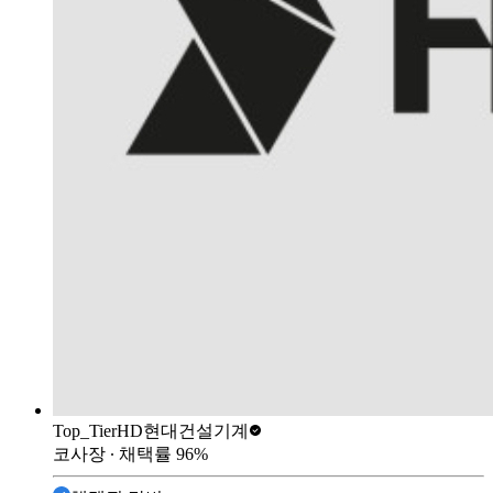
Top_Tier
HD현대건설기계
코사장
∙ 채택률
96
%