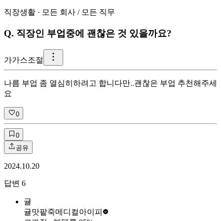
직장생활
·
모든 회사
/
모든 직무
Q.
직장인 부업중에 괜찮은 것 있을까요?
가
가스조절
나름 부업 좀 열심히하려고 합니다만..괜찮은 부업 추천해주세
요
0
0
공유
2024.10.20
답변
6
귤
귤맛팥죽
메디컬아이피