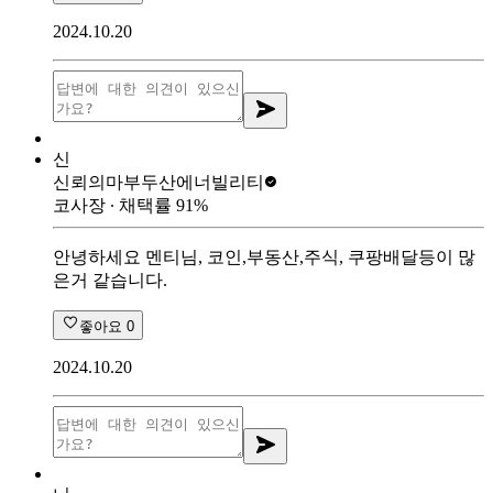
2024.10.20
신
신뢰의마부
두산에너빌리티
코사장
∙ 채택률
91
%
안녕하세요 멘티님, 코인,부동산,주식, 쿠팡배달등이 많
은거 같습니다.
좋아요
0
2024.10.20