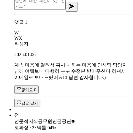
댓글
1
W
WX
작성자
2025.01.06
계속 마음에 걸려서 혹시나 하는 마음에 인사팀 담당자
님께 여쭤보니 다행히 ㅜㅜ 수정본 받아주신다 하셔서
이메일로 보내드렸어요!!! 답변 감사합니다:)
좋아요
0
답글 달기
전
전문적지식
공무원연금공단
코과장
∙ 채택률
64
%