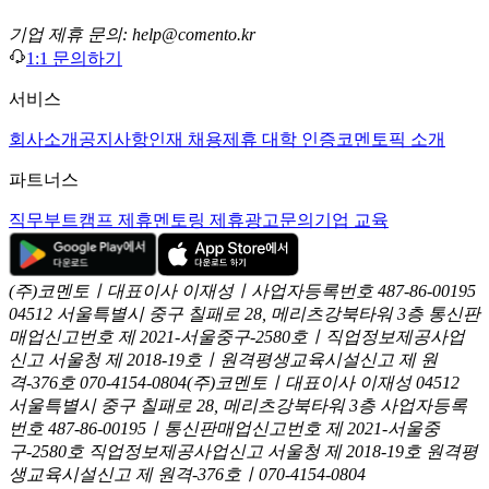
기업 제휴 문의: help@comento.kr
1:1 문의하기
서비스
회사소개
공지사항
인재 채용
제휴 대학 인증
코멘토픽 소개
파트너스
직무부트캠프 제휴
멘토링 제휴
광고문의
기업 교육
(주)코멘토ㅣ대표이사 이재성ㅣ사업자등록번호 487-86-00195
04512 서울특별시 중구 칠패로 28, 메리츠강북타워 3층
통신판
매업신고번호 제 2021-서울중구-2580호ㅣ직업정보제공사업
신고
서울청 제 2018-19호ㅣ원격평생교육시설신고 제 원
격-376호
070-4154-0804
(주)코멘토ㅣ대표이사 이재성
04512
서울특별시 중구 칠패로 28, 메리츠강북타워 3층
사업자등록
번호 487-86-00195ㅣ통신판매업신고번호 제 2021-서울중
구-2580호
직업정보제공사업신고 서울청 제 2018-19호
원격평
생교육시설신고 제 원격-376호ㅣ070-4154-0804