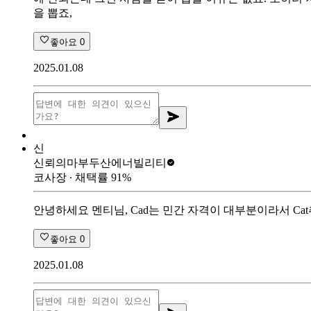
을 뽑죠,
좋아요
0
2025.01.08
신
신뢰의마부
두산에너빌리티
코사장
∙ 채택률
91
%
안녕하세요 멘티님, Cad는 민간 자격이 대부분이라서 C
좋아요
0
2025.01.08