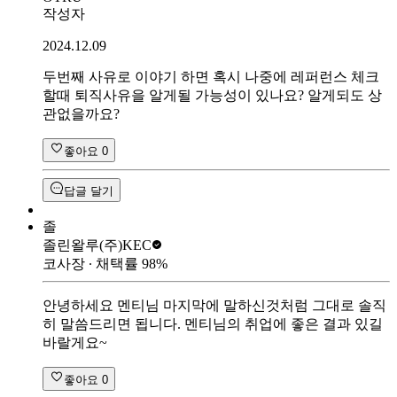
작성자
2024.12.09
두번째 사유로 이야기 하면 혹시 나중에 레퍼런스 체크
할때 퇴직사유을 알게될 가능성이 있나요? 알게되도 상
관없을까요?
좋아요
0
답글 달기
졸
졸린왈루
(주)KEC
코사장
∙ 채택률
98
%
안녕하세요 멘티님 마지막에 말하신것처럼 그대로 솔직
히 말씀드리면 됩니다. 멘티님의 취업에 좋은 결과 있길
바랄게요~
좋아요
0