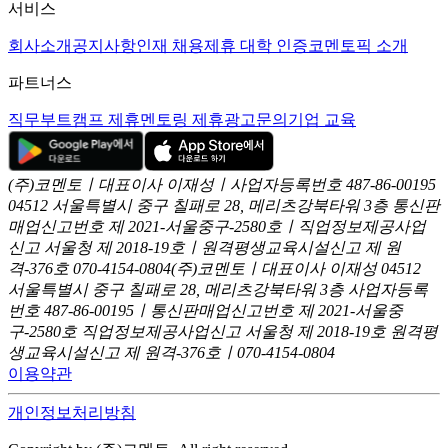
서비스
회사소개
공지사항
인재 채용
제휴 대학 인증
코멘토픽 소개
파트너스
직무부트캠프 제휴
멘토링 제휴
광고문의
기업 교육
(주)코멘토ㅣ대표이사 이재성ㅣ사업자등록번호 487-86-00195
04512 서울특별시 중구 칠패로 28, 메리츠강북타워 3층
통신판
매업신고번호 제 2021-서울중구-2580호ㅣ직업정보제공사업
신고
서울청 제 2018-19호ㅣ원격평생교육시설신고 제 원
격-376호
070-4154-0804
(주)코멘토ㅣ대표이사 이재성
04512
서울특별시 중구 칠패로 28, 메리츠강북타워 3층
사업자등록
번호 487-86-00195ㅣ통신판매업신고번호 제 2021-서울중
구-2580호
직업정보제공사업신고 서울청 제 2018-19호
원격평
생교육시설신고 제 원격-376호ㅣ070-4154-0804
이용약관
개인정보처리방침