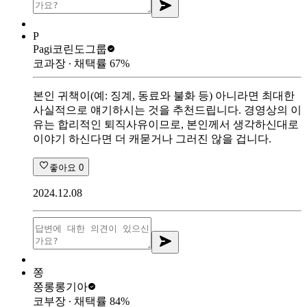
P
Pagi
코린도그룹
코과장
∙ 채택률
67
%
본인 귀책이(예: 징계, 동료와 불화 등) 아니라면 최대한
사실적으로 얘기하시는 것을 추천드립니다. 경영상의 이
유는 합리적인 퇴직사유이므로, 본인께서 생각하신대로
이야기 하신다면 더 캐묻거나 그러진 않을 겁니다.
좋아요
0
2024.12.08
쫑
쫑롱롱
기아
코부장
∙ 채택률
84
%