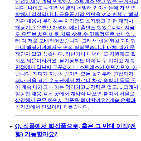
안녕하세요 계속 면탈해서 스트레스 받고 있는 구직자입
니다. 나이도 나이라서 빨리 돈벌러 가야하는데 자꾸 면
탈해서 걱정입니다. 금융공기업 인턴을 여러번했고 해당
기관 채용시 우대하는 자격증도 소지했고 인턴 재직시
해당기관 유튜브 채널에 메인 출연도 했었습니다. 지금
도 유튜브 치면 바로 저를 찾을 수 있을정도로 썸네일부
터 다 저로 도배되어있습니다. 그래서 채용 되길 기대했
는데 해당기관에서도 면접 탈락했습니다. 대체 뭐가 문
제인지 알고 싶습니다. 하반기나 내년에 또 지원해도 될
지도 의문이라서요. 필기공부도 이제 너무 지치고 계속
면접에서 몇년째 고꾸라지니 스트레스가 이만저만이 아
닙니다. 게다가 지방사람이라 모든 필기부터 면접까지
죄다 서울 경기 수도권에서 치르니 차값 숙박비 등등 돈
이 계속 나가고 나이는 먹어가고... 경력은 없고.... 그래서
범농협 채용 같은 곳에서 계약직 나오면 붙여서 서울로
상경해서 근무 하면서 취준을 해야할까요? 계속 은행과
공기업에서 면탈이라 괴롭습니다.
Q.
식품에서 화장품으로, 혹은 그 반대 이직(전
향) 가능할까요?