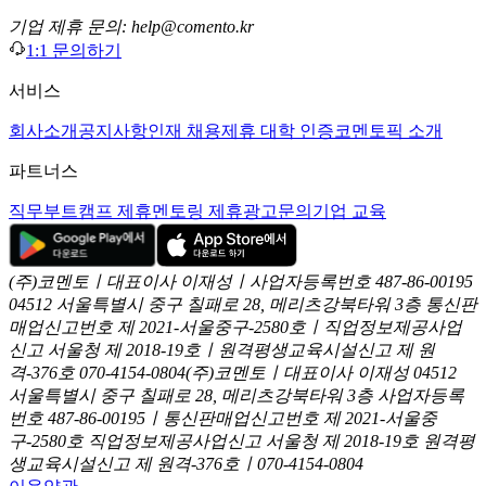
기업 제휴 문의: help@comento.kr
1:1 문의하기
서비스
회사소개
공지사항
인재 채용
제휴 대학 인증
코멘토픽 소개
파트너스
직무부트캠프 제휴
멘토링 제휴
광고문의
기업 교육
(주)코멘토ㅣ대표이사 이재성ㅣ사업자등록번호 487-86-00195
04512 서울특별시 중구 칠패로 28, 메리츠강북타워 3층
통신판
매업신고번호 제 2021-서울중구-2580호ㅣ직업정보제공사업
신고
서울청 제 2018-19호ㅣ원격평생교육시설신고 제 원
격-376호
070-4154-0804
(주)코멘토ㅣ대표이사 이재성
04512
서울특별시 중구 칠패로 28, 메리츠강북타워 3층
사업자등록
번호 487-86-00195ㅣ통신판매업신고번호 제 2021-서울중
구-2580호
직업정보제공사업신고 서울청 제 2018-19호
원격평
생교육시설신고 제 원격-376호ㅣ070-4154-0804