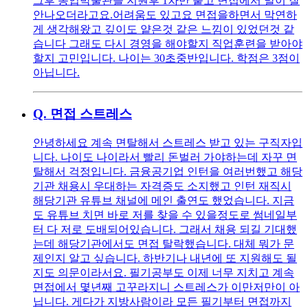
그후 농업박물관을 지원후 1차만 붙고 면접에서 말이 잘
안나오더라고요.어려움도 있고요 면접을하면서 막연하
게 생각해왔고 깊이도 얕은것 같은 느낌이 있었던것 같
습니다 그래도 다시 경영을 해야할지 직업훈련을 받아야
할지 고민입니다. 나이는 30초중반입니다. 학점은 3점이
아닙니다.
Q.
면접 스트레스
안녕하세요 계속 면탈해서 스트레스 받고 있는 구직자입
니다. 나이도 나이라서 빨리 돈벌러 가야하는데 자꾸 면
탈해서 걱정입니다. 금융공기업 인턴을 여러번했고 해당
기관 채용시 우대하는 자격증도 소지했고 인턴 재직시
해당기관 유튜브 채널에 메인 출연도 했었습니다. 지금
도 유튜브 치면 바로 저를 찾을 수 있을정도로 썸네일부
터 다 저로 도배되어있습니다. 그래서 채용 되길 기대했
는데 해당기관에서도 면접 탈락했습니다. 대체 뭐가 문
제인지 알고 싶습니다. 하반기나 내년에 또 지원해도 될
지도 의문이라서요. 필기공부도 이제 너무 지치고 계속
면접에서 몇년째 고꾸라지니 스트레스가 이만저만이 아
닙니다. 게다가 지방사람이라 모든 필기부터 면접까지