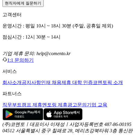
현직자에게 질문하기
고객센터
운영시간 : 평일 10시 ~ 18시 30분 (주말, 공휴일 제외)
점심시간 : 12시 30분 ~ 14시
기업 제휴 문의: help@comento.kr
1:1 문의하기
서비스
회사소개
공지사항
인재 채용
제휴 대학 인증
코멘토픽 소개
파트너스
직무부트캠프 제휴
멘토링 제휴
광고문의
기업 교육
(주)코멘토ㅣ대표이사 이재성ㅣ사업자등록번호 487-86-00195
04512 서울특별시 중구 칠패로 28, 메리츠강북타워 3층
통신판