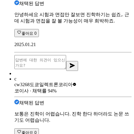
채택된 답변
안녕하세요 시험과 면접만 잘보면 진학하기는 쉽죠,. 근
데 시험과 면접을 잘 볼 가능성이 매우 희박하죠.
좋아요
0
2025.01.21
c
cw3268
도쿄일렉트론코리아
코이사
∙ 채택률
94
%
채택된 답변
보통은 진학이 어렵습니다. 진학 한다 하더라도 논문 쓰
기도 어렵습니다.
좋아요
0