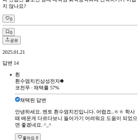
지 않나요?
0
0
공유
2025.01.21
답변
14
흰
흰수염치킨
삼성전자
코전무
∙ 채택률
57
%
채택된 답변
안녕하세요. 멘토 흰수염치킨입니다. 어렵죠..ㅎㅎ 학사
때 배운게 다르다보니 들어가기 어려워요 도움이 되었으
면 좋겠네요. ^_^
좋아요
0