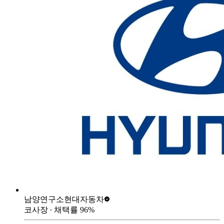
남양연구소
현대자동차
코사장
∙ 채택률
96
%