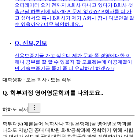
오퍼레이터 오기 전까지 A회사 다니고 있다가 B회사 첫
출근날 하루전에 퇴사하면 문제 없겠죠? B회사를 더 가
고 싶어서요 혹시 B회사가 제가 A회사 잠시 다녔던걸 알
수 있을까요? 너무 불안하네요...
Q.
신보,기보
신용보증기금 가고 싶은데 제가 문과 쪽 경영에대한 이
해나 공부를 잘 할 수 있을지 잘 모르겠는데 이공계열이
면 기술보증기금 쪽이 좀 더 유리하긴 하겠죠??
대학생활
·
모든 회사
/
모든 직무
Q.
학부과정 영어영문학과를 나와도요..
하
하도 낙서
학부과정(예를들어 독학사나 학점은행제)을 영어영문학과를
나와도 지방권 공대 대학원 화학공학과에 진학하기 위해 시험
과 면접만 잘보면 공대 대학원 화학공학과에 진학하기가 어렵