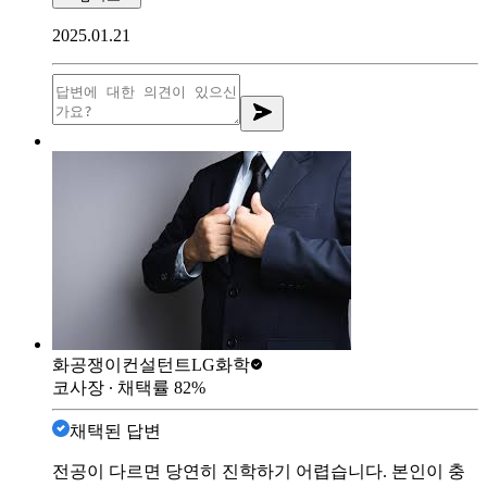
2025.01.21
화공쟁이컨설턴트
LG화학
코사장
∙ 채택률
82
%
채택된 답변
전공이 다르면 당연히 진학하기 어렵습니다. 본인이 충