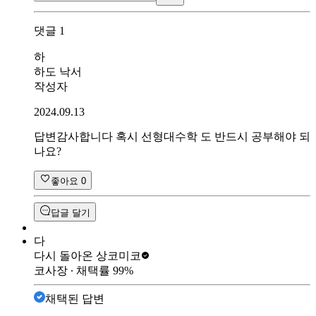
댓글
1
하
하도 낙서
작성자
2024.09.13
답변감사합니다 혹시 선형대수학 도 반드시 공부해야 되
나요?
좋아요
0
답글 달기
다
다시 돌아온 상
코미코
코사장
∙ 채택률
99
%
채택된 답변