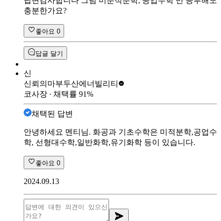
답변감사합니다 그럼 미분적분학, 공업수학 만 공부해도
충분한가요?
좋아요
0
답글 달기
신
신뢰의마부
두산에너빌리티
코사장
∙ 채택률
91
%
채택된 답변
안녕하세요 멘티님. 화공과 기초수학은 미적분학,공업수
학, 선형대수학,일반화학,유기화학 등이 있습니다.
좋아요
0
2024.09.13