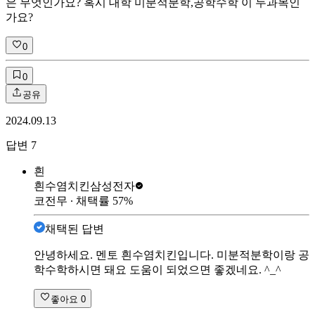
은 무엇인가요? 혹시 대학 미분적분학,공학수학 이 두과목인
가요?
0
0
공유
2024.09.13
답변
7
흰
흰수염치킨
삼성전자
코전무
∙ 채택률
57
%
채택된 답변
안녕하세요. 멘토 흰수염치킨입니다. 미분적분학이랑 공
학수학하시면 돼요 도움이 되었으면 좋겠네요. ^_^
좋아요
0