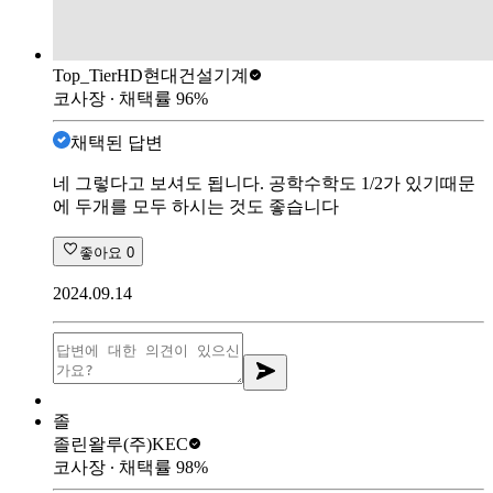
Top_Tier
HD현대건설기계
코사장
∙ 채택률
96
%
채택된 답변
네 그렇다고 보셔도 됩니다. 공학수학도 1/2가 있기때문
에 두개를 모두 하시는 것도 좋습니다
좋아요
0
2024.09.14
졸
졸린왈루
(주)KEC
코사장
∙ 채택률
98
%