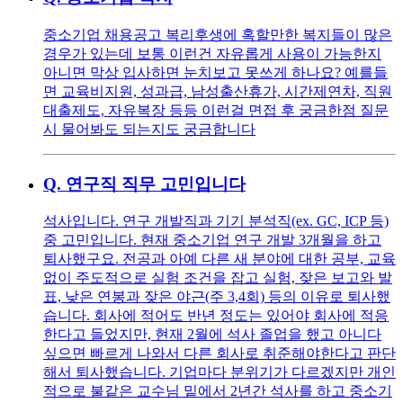
중소기업 채용공고 복리후생에 혹할만한 복지들이 많은
경우가 있는데 보통 이런건 자유롭게 사용이 가능한지
아니면 막상 입사하면 눈치보고 못쓰게 하나요? 예를들
면 교육비지원, 성과급, 남성출산휴가, 시간제연차, 직원
대출제도, 자유복장 등등 이런걸 면접 후 궁금한점 질문
시 물어봐도 되는지도 궁금합니다
Q.
연구직 직무 고민입니다
석사입니다. 연구 개발직과 기기 분석직(ex. GC, ICP 등)
중 고민입니다. 현재 중소기업 연구 개발 3개월을 하고
퇴사했구요. 전공과 아예 다른 새 분야에 대한 공부, 교육
없이 주도적으로 실험 조건을 잡고 실험, 잦은 보고와 발
표, 낮은 연봉과 잦은 야근(주 3,4회) 등의 이유로 퇴사했
습니다. 회사에 적어도 반년 정도는 있어야 회사에 적응
한다고 들었지만, 현재 2월에 석사 졸업을 했고 아니다
싶으면 빠르게 나와서 다른 회사로 취준해야한다고 판단
해서 퇴사했습니다. 기업마다 분위기가 다르겠지만 개인
적으로 불같은 교수님 밑에서 2년간 석사를 하고 중소기