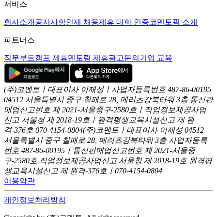
서비스
회사소개
공지사항
인재 채용
제휴 대학 인증
코멘토픽 소개
파트너스
직무부트캠프 제휴
멘토링 제휴
광고문의
기업 교육
(주)코멘토ㅣ대표이사 이재성ㅣ사업자등록번호 487-86-00195
04512 서울특별시 중구 칠패로 28, 메리츠강북타워 3층
통신판
매업신고번호 제 2021-서울중구-2580호ㅣ직업정보제공사업
신고
서울청 제 2018-19호ㅣ원격평생교육시설신고 제 원
격-376호
070-4154-0804
(주)코멘토ㅣ대표이사 이재성
04512
서울특별시 중구 칠패로 28, 메리츠강북타워 3층
사업자등록
번호 487-86-00195ㅣ통신판매업신고번호 제 2021-서울중
구-2580호
직업정보제공사업신고 서울청 제 2018-19호
원격평
생교육시설신고 제 원격-376호ㅣ070-4154-0804
이용약관
개인정보처리방침