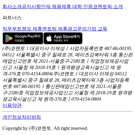
회사소개
공지사항
인재 채용
제휴 대학 인증
코멘토픽 소개
파트너스
직무부트캠프 제휴
멘토링 제휴
광고문의
기업 교육
(주)코멘토ㅣ대표이사 이재성ㅣ사업자등록번호 487-86-00195
04512 서울특별시 중구 칠패로 28, 메리츠강북타워 3층
통신판
매업신고번호 제 2021-서울중구-2580호ㅣ직업정보제공사업
신고
서울청 제 2018-19호ㅣ원격평생교육시설신고 제 원
격-376호
070-4154-0804
(주)코멘토ㅣ대표이사 이재성
04512
서울특별시 중구 칠패로 28, 메리츠강북타워 3층
사업자등록
번호 487-86-00195ㅣ통신판매업신고번호 제 2021-서울중
구-2580호
직업정보제공사업신고 서울청 제 2018-19호
원격평
생교육시설신고 제 원격-376호ㅣ070-4154-0804
이용약관
개인정보처리방침
Copyright by (주)코멘토. All right reserved.