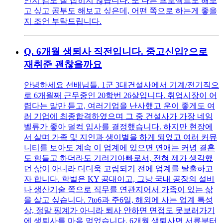
인지 감도 잘 잡히지 않습니다. 또 다른 프로젝트도 해보
고 싶고 공부도 해보고 싶은데, 어떤 쪽으로 하는게 좋을
지 조언 부탁드립니다.
Q.
6개월 생퇴사 직전입니다. 중고신입?으로
재취준 괜찮을까요
안녕하세요 선배님들. 1군 3대건설사에서 기계/전기직으
로 6개월째 근무중인 20학번 26살입니다. 취업시장이 어
렵다는 말만 듣고, 여러기업을 난사했고 운이 좋게도 여
러 기업에 최종합격하였으며 그 중 건설사가 가장 네임
벨류가 좋아 덜컥 입사를 결정했습니다. 하지만 현장에
서 살며 가족 및 지인과 생이별을 하게 되었고 여러 커뮤
니티를 보아도 계속 이 업계에 있으면 연애는 커녕 결혼
도 힘들고 하더라도 기러기아빠로서, 전혀 제가 생각했
던 삶이 아니라 더더욱 고립되기 전에 업계를 탈출하고
자 합니다. 학벌은 KY 공대이고, 그냥 국내 공장의 설비
나 생산기술 쪽으로 직무를 연관지어서 가족이 있는 삶
을 살고 싶습니다. 7to6과 주6일, 해외에 사는 업계 특성
상, 정말 핑계가 아니라 퇴사 안하면 면접도 못보러가기
에 생퇴사를 마음 먹었습니다. 6개월 생퇴사면 서류부터