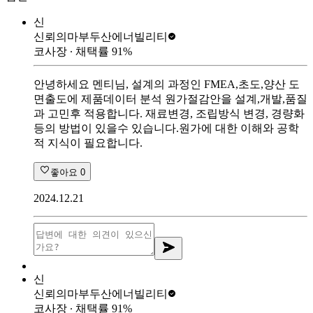
신
신뢰의마부
두산에너빌리티
코사장
∙ 채택률
91
%
안녕하세요 멘티님, 설계의 과정인 FMEA,초도,양산 도
면출도에 제품데이터 분석 원가절감안을 설계,개발,품질
과 고민후 적용합니다. 재료변경, 조립방식 변경, 경량화
등의 방법이 있을수 있습니다.원가에 대한 이해와 공학
적 지식이 필요합니다.
좋아요
0
2024.12.21
신
신뢰의마부
두산에너빌리티
코사장
∙ 채택률
91
%