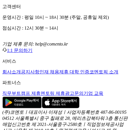
고객센터
운영시간 : 평일 10시 ~ 18시 30분 (주말, 공휴일 제외)
점심시간 : 12시 30분 ~ 14시
기업 제휴 문의: help@comento.kr
1:1 문의하기
서비스
회사소개
공지사항
인재 채용
제휴 대학 인증
코멘토픽 소개
파트너스
직무부트캠프 제휴
멘토링 제휴
광고문의
기업 교육
(주)코멘토ㅣ대표이사 이재성ㅣ사업자등록번호 487-86-00195
04512 서울특별시 중구 칠패로 28, 메리츠강북타워 3층
통신판
매업신고번호 제 2021-서울중구-2580호ㅣ직업정보제공사업