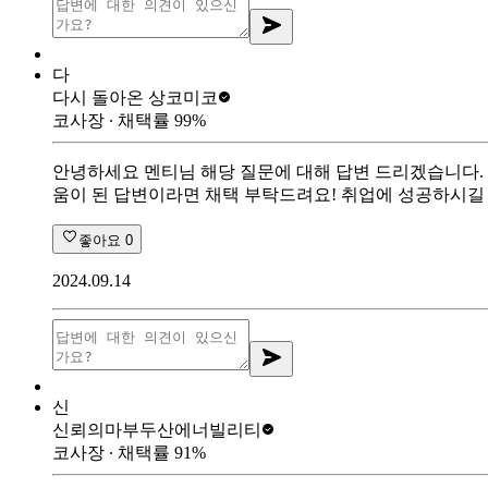
다
다시 돌아온 상
코미코
코사장
∙ 채택률
99
%
안녕하세요 멘티님 해당 질문에 대해 답변 드리겠습니다. 1
움이 된 답변이라면 채택 부탁드려요! 취업에 성공하시길
좋아요
0
2024.09.14
신
신뢰의마부
두산에너빌리티
코사장
∙ 채택률
91
%