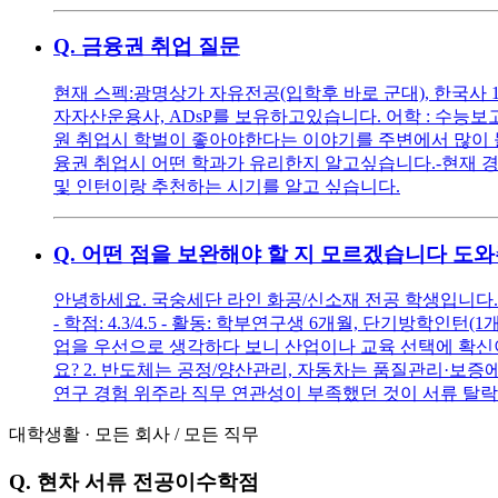
Q.
금융권 취업 질문
현재 스펙:광명상가 자유전공(입학후 바로 군대), 한국사 1급
자자산운용사, ADsP를 보유하고있습니다. 어학 : 수능보고
원 취업시 학벌이 좋아야한다는 이야기를 주변에서 많이 들
융권 취업시 어떤 학과가 유리한지 알고싶습니다.-현재 
및 인턴이랑 추천하는 시기를 알고 싶습니다.
Q.
어떤 점을 보완해야 할 지 모르겠습니다 도
안녕하세요. 국숭세단 라인 화공/신소재 전공 학생입니다.
- 학점: 4.3/4.5 - 활동: 학부연구생 6개월, 단기방학
업을 우선으로 생각하다 보니 산업이나 교육 선택에 확신이
요? 2. 반도체는 공정/양산관리, 자동차는 품질관리·보증에
연구 경험 위주라 직무 연관성이 부족했던 것이 서류 탈
대학생활
·
모든 회사
/
모든 직무
Q.
현차 서류 전공이수학점