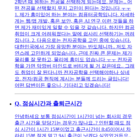
2학년 때 원하는 전공을 선택하게 되는데요. 문제는.. 어
떤 전공을 선택할지 무지 고민이 된다는 것입니다 ㅜㅜ
1. 제가 흥미있어 하는 분야는 컴퓨터공학입니다. 자세하
게는 웹/앱 개발, 혹은 보안, 혹은 AI 연구 이런 것들을 하
면 제가 재미있게 일할 수 있을 것 같습니다. 하지만 컴공
취업이 크게 어려워졌다는 말에 쉽사리 선택하기는 꺼려
집니다. 2. 다음으로는 전자공학을 고민 중에 있습니다.
대한민국에서 가장 유망한 분야는 반도체니까.. 저도 자
연스레 고민하게 되었습니다. 근데 진짜 큰 문제는 제가
물리를 잘 못하고, 물리에 흥미도 없습니다 ㅜㅜ 전자공
학을 가면 악깡버 마인드로 버티게 될 거 같은데요.. 그래
도 취업이 잘 된다니까 전자공학을 선택해야하나 싶네
요. 전자/컴공 현직에 계시는 분들께 드리는 글입니다!
어떤 답변이든 좋으니, 기다리고 있겠습니다!
Q.
점심시간과 출퇴근시간
안녕하세요 보통 점심시간이 1시간이 넘는 회사의 경우
출근 시간을 앞당기는 경우가 많나요..? 인턴할 때도 점
심 시간이 1시간 15분이었고 출근시간이 8:45이어서 차
라리 15분 적게 먹고 9시 출근이 낫겠다 싶었었거든요..