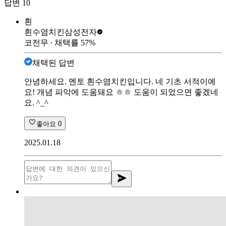
답변
10
흰
흰수염치킨
삼성전자
코전무
∙ 채택률
57
%
채택된 답변
안녕하세요. 멘토 흰수염치킨입니다. 네 기초 서적이예
요! 개념 파악에 도움돼요 ㅎㅎ 도움이 되었으면 좋겠네
요. ^_^
좋아요
0
2025.01.18