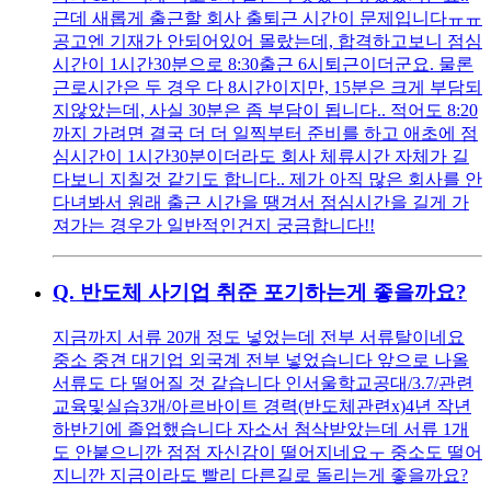
근데 새롭게 출근할 회사 출퇴근 시간이 문제입니다ㅠㅠ
공고엔 기재가 안되어있어 몰랐는데, 합격하고보니 점심
시간이 1시간30분으로 8:30출근 6시퇴근이더군요. 물론
근로시간은 두 경우 다 8시간이지만, 15분은 크게 부담되
지않았는데, 사실 30분은 좀 부담이 됩니다.. 적어도 8:20
까지 가려면 결국 더 더 일찍부터 준비를 하고 애초에 점
심시간이 1시간30분이더라도 회사 체류시간 자체가 길
다보니 지칠것 같기도 합니다.. 제가 아직 많은 회사를 안
다녀봐서 원래 출근 시간을 땡겨서 점심시간을 길게 가
져가는 경우가 일반적인건지 궁금합니다!!
Q.
반도체 사기업 취준 포기하는게 좋을까요?
지금까지 서류 20개 정도 넣었는데 전부 서류탈이네요
중소 중견 대기업 외국계 전부 넣었습니다 앞으로 나올
서류도 다 떨어질 것 같습니다 인서울학교공대/3.7/관련
교육및실습3개/아르바이트 경력(반도체관련x)4년 작년
하반기에 졸업했습니다 자소서 첨삭받았는데 서류 1개
도 안붙으니깐 점점 자신감이 떨어지네요ㅜ 중소도 떨어
지니깐 지금이라도 빨리 다른길로 돌리는게 좋을까요?