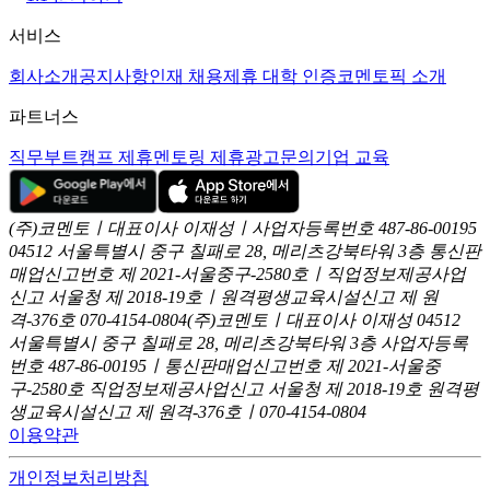
서비스
회사소개
공지사항
인재 채용
제휴 대학 인증
코멘토픽 소개
파트너스
직무부트캠프 제휴
멘토링 제휴
광고문의
기업 교육
(주)코멘토ㅣ대표이사 이재성ㅣ사업자등록번호 487-86-00195
04512 서울특별시 중구 칠패로 28, 메리츠강북타워 3층
통신판
매업신고번호 제 2021-서울중구-2580호ㅣ직업정보제공사업
신고
서울청 제 2018-19호ㅣ원격평생교육시설신고 제 원
격-376호
070-4154-0804
(주)코멘토ㅣ대표이사 이재성
04512
서울특별시 중구 칠패로 28, 메리츠강북타워 3층
사업자등록
번호 487-86-00195ㅣ통신판매업신고번호 제 2021-서울중
구-2580호
직업정보제공사업신고 서울청 제 2018-19호
원격평
생교육시설신고 제 원격-376호ㅣ070-4154-0804
이용약관
개인정보처리방침