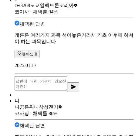
cw3268
도쿄일렉트론코리아
코이사
∙ 채택률
94
%
채택된 답변
개론은 여러가지 과목 섞어놓은거라서 기초 이후에 하셔
야 하는 과목입니다
좋아요
0
2025.01.17
니
니꿈은뭐니
삼성전기
코사장
∙ 채택률
86
%
채택된 답변