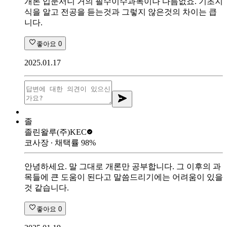
개론 입문서니 거의 필수이수과목이나 다름없죠. 기초지
식을 알고 전공을 듣는것과 그렇지 않은것의 차이는 큽
니다.
좋아요
0
2025.01.17
졸
졸린왈루
(주)KEC
코사장
∙ 채택률
98
%
안녕하세요. 말 그대로 개론만 공부합니다. 그 이후의 과
목들에 큰 도움이 된다고 말씀드리기에는 어려움이 있을
것 같습니다.
좋아요
0