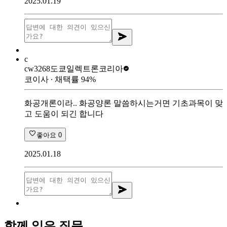
2025.01.19
c
cw3268
도쿄일렉트론코리아
코이사
∙ 채택률
94
%
화공개론이라.. 화공양론 말씀하시는거면 기초과목이 맞
고 도움이 되긴 합니다
좋아요
0
2025.01.18
함께 읽은 질문