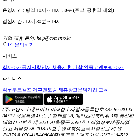
운영시간 : 평일 10시 ~ 18시 30분 (주말, 공휴일 제외)
점심시간 : 12시 30분 ~ 14시
기업 제휴 문의: help@comento.kr
1:1 문의하기
서비스
회사소개
공지사항
인재 채용
제휴 대학 인증
코멘토픽 소개
파트너스
직무부트캠프 제휴
멘토링 제휴
광고문의
기업 교육
(주)코멘토ㅣ대표이사 이재성ㅣ사업자등록번호 487-86-00195
04512 서울특별시 중구 칠패로 28, 메리츠강북타워 3층
통신판
매업신고번호 제 2021-서울중구-2580호ㅣ직업정보제공사업
신고
서울청 제 2018-19호ㅣ원격평생교육시설신고 제 원
격-376호
070-4154-0804
(주)코멘토ㅣ대표이사 이재성
04512