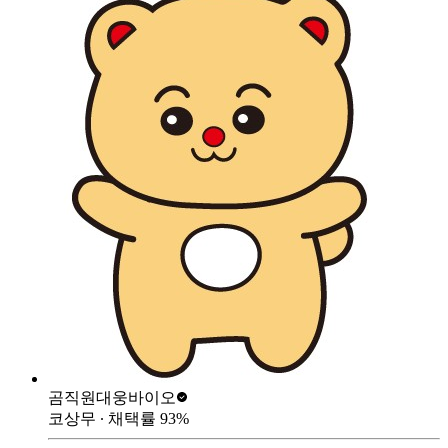
곰직원
대웅바이오
코상무
∙ 채택률
93
%