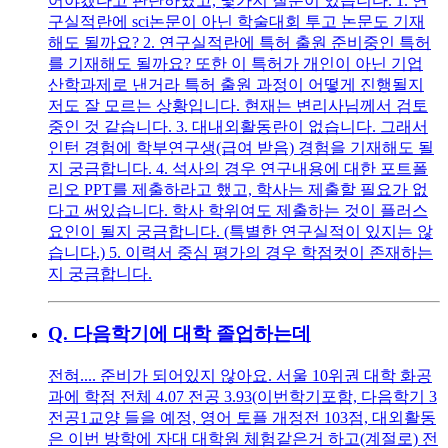
어야겠다고 판단하였고, 몇가지 질문이 있습니다. 1. 연
구실적란에 sci논문이 아닌 학술대회 투고 논문도 기재
해도 될까요? 2. 연구실적란에 특허 출원 준비중인 특허
를 기재해도 될까요? 또한 이 특허가 개인이 아닌 기업
산학과제로 낸거라 특허 출원 과정이 어떻게 진행될지
저도 잘 모르는 상황입니다. 현재는 변리사님께서 검토
중인 것 같습니다. 3. 대내외활동란이 없습니다. 그래서
인턴 경험에 학부연구생(급여 받음) 경험을 기재해도 될
지 궁금합니다. 4. 석사의 경우 연구내용에 대한 포트폴
리오 PPT를 제출하라고 했고, 학사는 제출할 필요가 없
다고 써있습니다. 학사 학위여도 제출하는 것이 플러스
요인이 될지 궁금합니다. (특별한 연구실적이 있지는 않
습니다.) 5. 이력서 중심 평가의 경우 학점컷이 존재하는
지 궁금합니다.
Q.
다음학기에 대학 졸업하는데
전혀.... 준비가 되어있지 않아요. 서울 10위권 대학 화공
과에 학점 전체 4.07 전공 3.93(이번학기포함, 다음학기 3
전공1교양 들을 예정, 영어 토플 개정전 103점, 대외활동
은 이번 방학에 자대 대학원 체험같은거 하고(계절로) 전