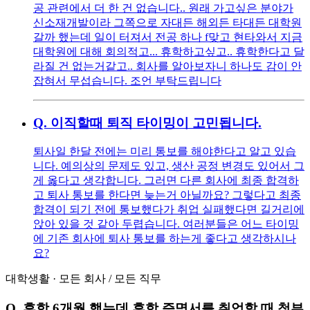
공 관련에서 더 한 건 없습니다.. 원래 가고싶은 분야가
신소재개발이라 그쪽으로 자대든 해외든 타대든 대학원
갈까 했는데 일이 터져서 전공 하나 f맞고 현타와서 지금
대학원에 대해 회의적고... 휴학하고싶고.. 휴학한다고 달
라질 건 없는거같고.. 회사를 알아보자니 하나도 감이 안
잡혀서 무섭습니다. 조언 부탁드립니다
Q.
이직할때 퇴직 타이밍이 고민됩니다.
퇴사일 한달 전에는 미리 통보를 해야한다고 알고 있습
니다. 예의상의 문제도 있고, 생산 공정 변경도 있어서 그
게 옳다고 생각합니다. 그러면 다른 회사에 최종 합격하
고 퇴사 통보를 한다면 늦는거 아닐까요? 그렇다고 최종
합격이 되기 전에 통보했다가 취업 실패했다면 길거리에
앉아 있을 것 같아 두렵습니다. 여러분들은 어느 타이밍
에 기존 회사에 퇴사 통보를 하는게 좋다고 생각하시나
요?
대학생활
·
모든 회사
/
모든 직무
Q.
휴학 6개월 했는데 휴학 증명서를 취업할 때 첨부