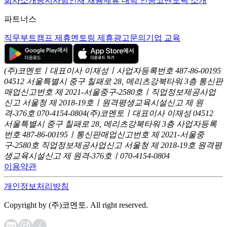
회사소개
공지사항
인재 채용
제휴 대학 인증
코멘토픽 소개
파트너스
직무부트캠프 제휴
멘토링 제휴
광고문의
기업 교육
(주)코멘토ㅣ대표이사 이재성ㅣ사업자등록번호 487-86-00195
04512 서울특별시 중구 칠패로 28, 메리츠강북타워 3층
통신판
매업신고번호 제 2021-서울중구-2580호ㅣ직업정보제공사업
신고
서울청 제 2018-19호ㅣ원격평생교육시설신고 제 원
격-376호
070-4154-0804
(주)코멘토ㅣ대표이사 이재성
04512
서울특별시 중구 칠패로 28, 메리츠강북타워 3층
사업자등록
번호 487-86-00195ㅣ통신판매업신고번호 제 2021-서울중
구-2580호
직업정보제공사업신고 서울청 제 2018-19호
원격평
생교육시설신고 제 원격-376호ㅣ070-4154-0804
이용약관
개인정보처리방침
Copyright by (주)코멘토. All right reserved.