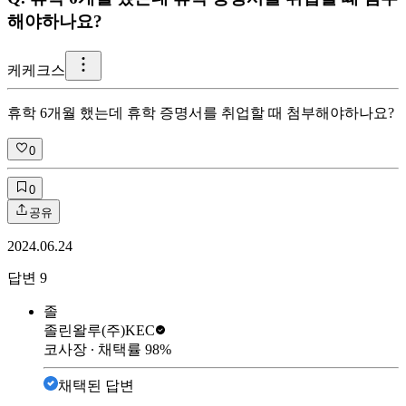
해야하나요?
케
케크스
휴학 6개월 했는데 휴학 증명서를 취업할 때 첨부해야하나요?
0
0
공유
2024.06.24
답변
9
졸
졸린왈루
(주)KEC
코사장
∙ 채택률
98
%
채택된 답변