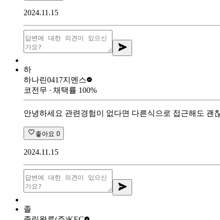
2024.11.15
하
하나린0417
지멘스
코전무
∙ 채택률
100
%
안녕하세요 관련경험이 없다면 다른식으로 접근해도 괜찮
좋아요
0
2024.11.15
졸
졸린왈루
(주)KEC