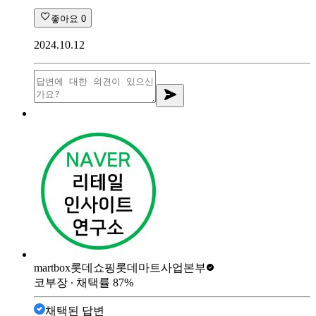
좋아요
0
2024.10.12
martbox
롯데쇼핑롯데마트사업본부
코부장
∙ 채택률
87
%
채택된 답변