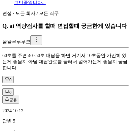
고민중입니다...
면접
·
모든 회사
/
모든 직무
Q.
ai 역량검사를 할때 면접할때 궁금한게 있습니다
왈
왈루루루모
60초를 주면 40~50초 대답을 하면 거기서 10초동안 가만히 있
는게 좋을지 아님 대답완료를 눌러서 넘어가는게 좋을지 궁금
합니다
0
0
공유
2024.10.12
답변
5