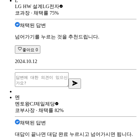
L
LG HW 설계
LG전자
코과장
∙ 채택률
75
%
채택된 답변
넘어가기를 누르는 것을 추천드립니다.
좋아요
0
2024.10.12
멘
멘토왕
CJ제일제당
코부사장
∙ 채택률
82
%
채택된 답변
대답이 끝나면 대답 완료 누르시고 넘어가시면 됩니다.