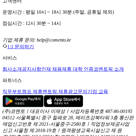
고객센터
운영시간 : 평일 10시 ~ 18시 30분 (주말, 공휴일 제외)
점심시간 : 12시 30분 ~ 14시
기업 제휴 문의: help@comento.kr
1:1 문의하기
서비스
회사소개
공지사항
인재 채용
제휴 대학 인증
코멘토픽 소개
파트너스
직무부트캠프 제휴
멘토링 제휴
광고문의
기업 교육
(주)코멘토ㅣ대표이사 이재성ㅣ사업자등록번호 487-86-00195
04512 서울특별시 중구 칠패로 28, 메리츠강북타워 3층
통신판
매업신고번호 제 2021-서울중구-2580호ㅣ직업정보제공사업
신고
서울청 제 2018-19호ㅣ원격평생교육시설신고 제 원