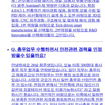
제 : 군수/특수차량 패키지 개발, 상용차 부품구매/개발
(다 광주 Autoland) 제 역량은 다음과 같습니다. 학점
4.0/4.5 1. 전통적인 제어경험 많음. 동역학 모델 수립 및
PID 제어, 비선형제어기 설계 등 2. 도면 바탕으로 3D모
델링, CNC 외주경험, 구조해석 및 열유체 해석 경험 꽤
있음. 1번 역량을 바탕으로 Tech driven smart
manufacturing 을 선택할지, 2번역량을 바탕으로 R&D
Innovation을 선택해야할지 고민입니다.
Q.
총무업무 수행하면서 안전관련 경력을 인정
받을수 있을까요?
안녕하세요 28살 취준생입니다. 오늘 아침 500명대 회사
총무 직무 합격을 연락받았습니다. 일단 직무는 총무이
고 채용공고상 안전업무는 안전 행정 보조쯤으로 되어
있습니다. 사업장 규모가 커서 일반 총무와 산업안전 총
무 가 있는데, 면접관 분께서 "안전쪽에 관심 많으신거
같은데 잡로테이션 제도도 이용가능하시다" 라고 말씀
하시긴 했습니다. 개인적인 바람으로는 이쪽에서 일하면
서 부족한 안전관련 자격증 취득하면서 안전관리쪽 전문
성을 쌓고 싶긴 합니다. 일단 당장 내일 인사총무 직무 로