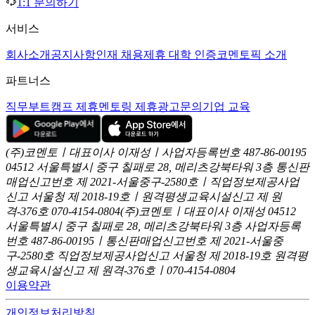
1:1 문의하기
서비스
회사소개
공지사항
인재 채용
제휴 대학 인증
코멘토픽 소개
파트너스
직무부트캠프 제휴
멘토링 제휴
광고문의
기업 교육
(주)코멘토ㅣ대표이사 이재성ㅣ사업자등록번호 487-86-00195
04512 서울특별시 중구 칠패로 28, 메리츠강북타워 3층
통신판
매업신고번호 제 2021-서울중구-2580호ㅣ직업정보제공사업
신고
서울청 제 2018-19호ㅣ원격평생교육시설신고 제 원
격-376호
070-4154-0804
(주)코멘토ㅣ대표이사 이재성
04512
서울특별시 중구 칠패로 28, 메리츠강북타워 3층
사업자등록
번호 487-86-00195ㅣ통신판매업신고번호 제 2021-서울중
구-2580호
직업정보제공사업신고 서울청 제 2018-19호
원격평
생교육시설신고 제 원격-376호ㅣ070-4154-0804
이용약관
개인정보처리방침