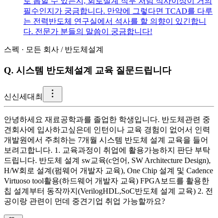
로 뽑힐 수 있는지, 회로설계 직무 처럼 석사이상이 거의
필수인지가 궁금합니다. 만약에 그렇다면 TCAD를 다루
는 전력반도체 연구실에서 석사를 할 의향이 있긴합니
다. 전문가 분들의 말씀이 궁금합니다!
스펙
·
모든 회사
/
반도체설계
Q.
시스템 반도체설계 교육 질문드립니다
신
신세대최
안녕하세요 재료공학과를 졸업한 학생입니다. 반도체관련 중
견회사에 입사하고싶은데 인턴이나 교육 경험이 없어서 인력
개발원에서 주최하는 7개월 시스템 반도체 설계 교육을 들어
보려고합니다. 1. 교육과정이 취업에 활용가능하지 판단 부탁
드립니다. 반도체 설계 sw교육(c언어, SW Architecture Design),
H/W회로 설계(펌웨어 개발자 교육), One Chip 설계 및 Cadence
Virtuoso tool활용(하드웨어 개발자 교육) FPGA보드를 활용한
칩 설계부터 동작까지(VerilogHDL,SoC반도체 설계 교육) 2. 전
공이랑 관련이 먼데 중견기업 취업 가능할까요?