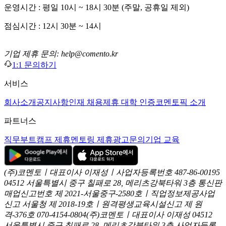
운영시간 : 평일 10시 ~ 18시 30분 (주말, 공휴일 제외)
점심시간 : 12시 30분 ~ 14시
기업 제휴 문의: help@comento.kr
1:1 문의하기
서비스
회사소개
공지사항
인재 채용
제휴 대학 인증
코멘토픽 소개
파트너스
직무부트캠프 제휴
멘토링 제휴
광고문의
기업 교육
(주)코멘토ㅣ대표이사 이재성ㅣ사업자등록번호 487-86-00195
04512 서울특별시 중구 칠패로 28, 메리츠강북타워 3층
통신판
매업신고번호 제 2021-서울중구-2580호ㅣ직업정보제공사업
신고
서울청 제 2018-19호ㅣ원격평생교육시설신고 제 원
격-376호
070-4154-0804
(주)코멘토ㅣ대표이사 이재성
04512
서울특별시 중구 칠패로 28, 메리츠강북타워 3층
사업자등록