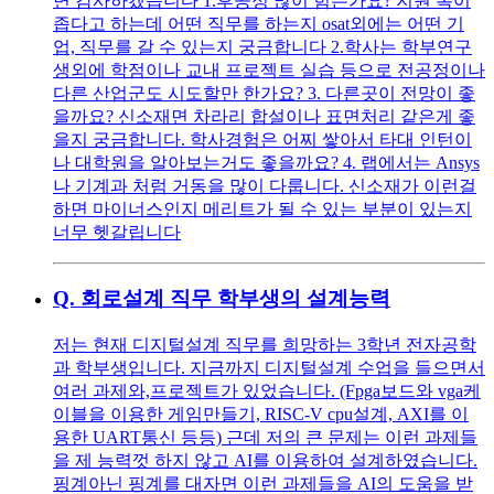
면 감사하겠습니다 1.후공정 많이 힘든가요? 지원 폭이
좁다고 하는데 어떤 직무를 하는지 osat외에는 어떤 기
업, 직무를 갈 수 있는지 궁금합니다 2.학사는 학부연구
생외에 학점이나 교내 프로젝트 실습 등으로 전공정이나
다른 산업군도 시도할만 한가요? 3. 다른곳이 전망이 좋
을까요? 신소재면 차라리 합설이나 표면처리 같은게 좋
을지 궁금합니다. 학사경험은 어찌 쌓아서 타대 인턴이
나 대학원을 알아보는거도 좋을까요? 4. 랩에서는 Ansys
나 기계과 처럼 거동을 많이 다룹니다. 신소재가 이런걸
하면 마이너스인지 메리트가 될 수 있는 부분이 있는지
너무 헷갈립니다
Q.
회로설계 직무 학부생의 설계능력
저는 현재 디지털설계 직무를 희망하는 3학년 전자공학
과 학부생입니다. 지금까지 디지털설계 수업을 들으면서
여러 과제와,프로젝트가 있었습니다. (Fpga보드와 vga케
이블을 이용한 게임만들기, RISC-V cpu설계, AXI를 이
용한 UART통신 등등) 근데 저의 큰 문제는 이런 과제들
을 제 능력껏 하지 않고 AI를 이용하여 설계하였습니다.
핑계아닌 핑계를 대자면 이런 과제들을 AI의 도움을 받