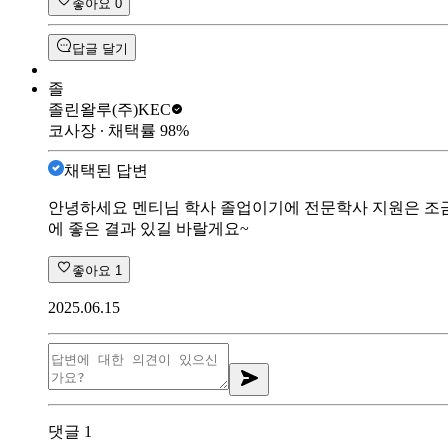
좋아요
0
답글 달기
졸
졸린왈루
(주)KEC
코사장
∙ 채택률
98
%
채택된 답변
안녕하세요 멘티님 학사 졸업이기에 전문학사 지원은 조금
에 좋은 결과 있길 바랄게요~
좋아요
1
2025.06.15
댓글
1