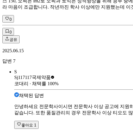
스 150, 오픽은 im2로 오픽과 토익은 성적향상을 위해 공부 중
라 마음이 조급합니다. 작년까진 학사 이상에만 지원했는데 이
0
0
공유
2025.06.15
답변
7
S
Sj117117
국제약품
코대리
∙ 채택률
100
%
채택된 답변
안녕하세요 전문학사이시면 전문학사 이상 공고에 지원하
같습니다. 또한 품질관리의 경우 전문학사 이상 티오도 많
좋아요
1