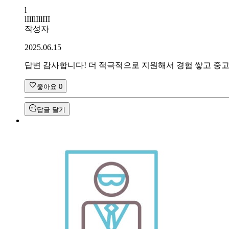
l
lIlIlIllIII
작성자
2025.06.15
답변 감사합니다! 더 적극적으로 지원해서 경험 쌓고 중
좋아요
0
답글 달기