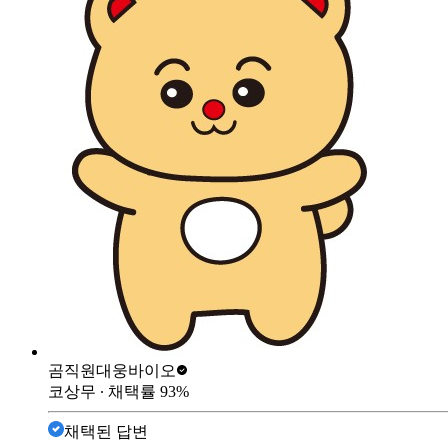
곰직원
대웅바이오
코상무
∙ 채택률
93
%
채택된 답변