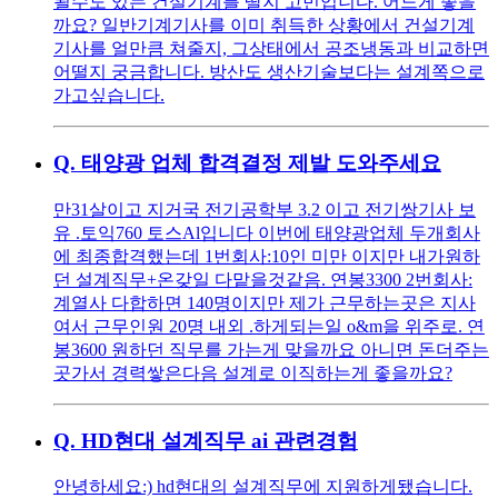
될수도 있는 건설기계를 딸지 고민입니다. 어느게 좋을
까요? 일반기계기사를 이미 취득한 상황에서 건설기계
기사를 얼만큼 쳐줄지, 그상태에서 공조냉동과 비교하면
어떨지 궁금합니다. 방산도 생산기술보다는 설계쪽으로
가고싶습니다.
Q.
태양광 업체 합격결정 제발 도와주세요
만31살이고 지거국 전기공학부 3.2 이고 전기쌍기사 보
유 .토익760 토스Al입니다 이번에 태양광업체 두개회사
에 최종합격했는데 1번회사:10인 미만 이지만 내가원하
던 설계직무+온갖일 다맡을것같음. 연봉3300 2번회사:
계열사 다합하면 140명이지만 제가 근무하는곳은 지사
여서 근무인원 20명 내외 .하게되는일 o&m을 위주로. 연
봉3600 원하던 직무를 가는게 맞을까요 아니면 돈더주는
곳가서 경력쌓은다음 설계로 이직하는게 좋을까요?
Q.
HD현대 설계직무 ai 관련경험
안녕하세요:) hd현대의 설계직무에 지원하게됐습니다.