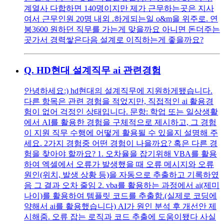
계열사 다합하면 140명이지만 제가 근무하는곳은 지사
여서 근무인원 20명 내외 .하게되는일 o&m을 위주로. 연
봉3600 원하던 직무를 가는게 맞을까요 아니면 돈더주는
곳가서 경력쌓은다음 설계로 이직하는게 좋을까요?
Q.
HD현대 설계직무 ai 관련경험
안녕하세요:) hd현대의 설계직무에 지원하게됐습니다.
다른 항목은 관련 경험을 적었지만, 직접적인 ai 활용경
험이 없어 걱정인 상태입니다. 문항: 학업 또는 일상생활
에서 AI를 활용한 경험을 구체적으로 제시하고, 그 경험
이 지원 직무 수행에 어떻게 활용될 수 있을지 설명해 주
세요. 2가지 경험중 어떤 경험이 나을까요? 혹은 다른 경
험을 찾아야 할까요? 1. 오차율을 잡기위해 VBA를 활용
하여 엑셀에서 오류가 발생했을 때 오류 메시지와 오류
원인(위치, 발생 상황 등)을 자동으로 추출하고 기록하였
음 그 결과 오차 줄임 2. vba를 활용하는 과정에서 ai(제미
나이)를 활용하여 템플릿 코드를 추출함.(실제로 코딩에
약해서 ai를 활용했습니다) AI가 원인 분석 후 개선안 제
시해줌. 오류 잡는 로직과 코드 추출에 도움이됐다 사실