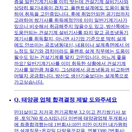
증을 일반기계기사를 이미 땃는데 건설기계 설비기사와
상당히 필기내용이 겹치고, 플랜트설계에도 도움이 될듯
하여 취득을 고민중입니다. 후에 취업안되면 공기업까지
고려하여 쌍기사를 취득예정인데 이미 일반기계기사가
있으니 비슷해서 취급해주지 않을수도 있고, 방산쪽에는
도움안되는 건설기계 설비기사를 따지 말고 공조냉동기
계기사를 취득할지, 아니면 사기업 기준으로 딱히 설계
에도 안쓰이는 공조냉동대신, 내용이나 설계측면에서 어
느정도 일기와 겹치더라도 플랜트 설계 직무에는 도움이
될수도 있는 건설기계를 딸지 고민입니다. 어느게 좋을
까요? 일반기계기사를 이미 취득한 상황에서 건설기계
기사를 얼만큼 쳐줄지, 그상태에서 공조냉동과 비교하면
어떨지 궁금합니다. 방산도 생산기술보다는 설계쪽으로
가고싶습니다.
Q.
태양광 업체 합격결정 제발 도와주세요
만31살이고 지거국 전기공학부 3.2 이고 전기쌍기사 보
유 .토익760 토스Al입니다 이번에 태양광업체 두개회사
에 최종합격했는데 1번회사:10인 미만 이지만 내가원하
던 설계직무+온갖일 다맡을것같음. 연봉3300 2번회사: