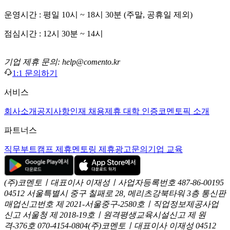
운영시간 : 평일 10시 ~ 18시 30분 (주말, 공휴일 제외)
점심시간 : 12시 30분 ~ 14시
기업 제휴 문의: help@comento.kr
1:1 문의하기
서비스
회사소개
공지사항
인재 채용
제휴 대학 인증
코멘토픽 소개
파트너스
직무부트캠프 제휴
멘토링 제휴
광고문의
기업 교육
(주)코멘토ㅣ대표이사 이재성ㅣ사업자등록번호 487-86-00195
04512 서울특별시 중구 칠패로 28, 메리츠강북타워 3층
통신판
매업신고번호 제 2021-서울중구-2580호ㅣ직업정보제공사업
신고
서울청 제 2018-19호ㅣ원격평생교육시설신고 제 원
격-376호
070-4154-0804
(주)코멘토ㅣ대표이사 이재성
04512