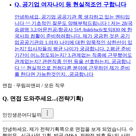
Q.
공기업 여자나이 등 현실적조언 구합니다
안녕하세요, 공기업 공공기관 쪽 생각하고 있는 멘티입
니다 ^^ 기초적인 질문도 양해부탁드립니다 ! 저는 28/국
숭광명 3.2/어문전공/항공사 5년 /hsk6/tsc6/토익830 에 한
국사와 컴활이 준비하려합니다. 제가 궁금한 것은 공기
업공공기관의 1.여자 나이에 대한 암묵적인 상한선이 있
는지? 입사자들의 평균 나이가 궁금합니다. 2.평균 준비
기간이 어느정도되는지? 3.관계없는 직종에 근무했어도
관계없는지? 관련직종 인턴 등을 선호하는지. 궁금합니
다 ^^ 현실적으로 전혀다른 분야에 근무하던 제가 준비
를 한다면 가능한것인지. .궁금합니다
면접
·
무림피앤피
/
모든 직무
Q.
면접 도와주세요...(전략기획)
인
인생은어디일까
안녕하세요. 제가 전략기획쪽으로 면접을 보게 되었습니다. 수
행업무 - 신규사업 기획, 발굴 (M&A, 전략적 제휴 등) 및 사업