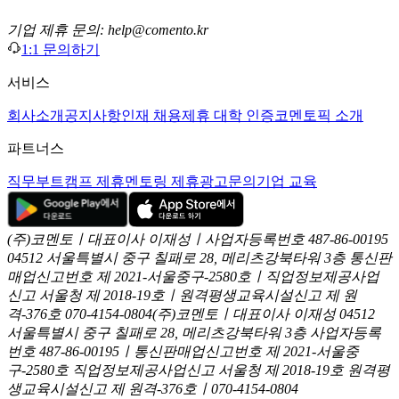
기업 제휴 문의: help@comento.kr
1:1 문의하기
서비스
회사소개
공지사항
인재 채용
제휴 대학 인증
코멘토픽 소개
파트너스
직무부트캠프 제휴
멘토링 제휴
광고문의
기업 교육
(주)코멘토ㅣ대표이사 이재성ㅣ사업자등록번호 487-86-00195
04512 서울특별시 중구 칠패로 28, 메리츠강북타워 3층
통신판
매업신고번호 제 2021-서울중구-2580호ㅣ직업정보제공사업
신고
서울청 제 2018-19호ㅣ원격평생교육시설신고 제 원
격-376호
070-4154-0804
(주)코멘토ㅣ대표이사 이재성
04512
서울특별시 중구 칠패로 28, 메리츠강북타워 3층
사업자등록
번호 487-86-00195ㅣ통신판매업신고번호 제 2021-서울중
구-2580호
직업정보제공사업신고 서울청 제 2018-19호
원격평
생교육시설신고 제 원격-376호ㅣ070-4154-0804