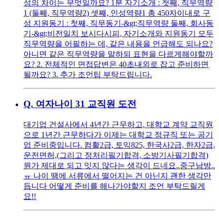
성의 차이는 무엇일까요? 1분 자기소개 : 첫째, 직무역량
1 (둘째, 직무역량2) 셋째, 인성역량1 총 450자이내로 구
성 지원동기 : 첫째, 직무동기-&gt;직무역량 둘째, 회사동
기-&gt;비전일치 보시다시피, 자기소개와 지원동기 모두
직무역량을 어필하는 데, 같은 내용을 언급해도 되나요?
아니면 같은 직무역량을 말하되 표현을 다르게해야할까
요? 2. 전체적인 면접답변은 40초내외로 잡고 준비하면
될까요? 3. 추가 조언팁 부탁드립니다.
Q.
여자나이 31 교직원 도전
대기업 건설사에서 4년간 근무하고, 대학교 계약 교직원
으로 1년간 근무하다가 이제는 대학교 정규직 또는 공기
업 준비중입니다. 컴활2급, 토익825, 한국사2급, 한자2급,
운전면허,(그리고 정처리필기합격, 소방기사필기합격)
뭔가 제대로 되고 잇지 않다는 생각이 드네요..중구남방..
ㅠ 나이 땜에 서류에서 떨어지는 건 아닌지 괜한 생각만
듭니다 어떻게 준비를 해나가야할지 조언 부탁드릴게
요!!