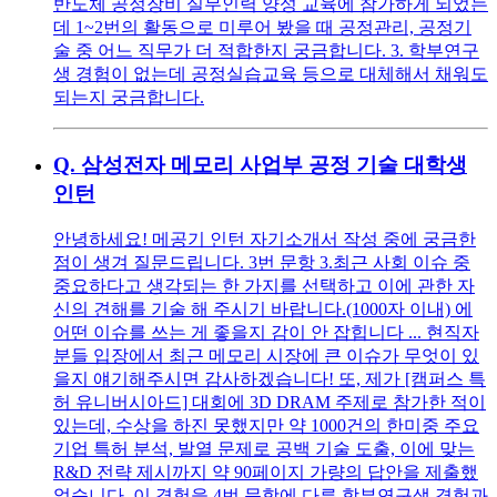
반도체 공정장비 실무인력 양성 교육에 참가하게 되었는
데 1~2번의 활동으로 미루어 봤을 때 공정관리, 공정기
술 중 어느 직무가 더 적합한지 궁금합니다. 3. 학부연구
생 경험이 없는데 공정실습교육 등으로 대체해서 채워도
되는지 궁금합니다.
Q.
삼성전자 메모리 사업부 공정 기술 대학생
인턴
안녕하세요! 메공기 인턴 자기소개서 작성 중에 궁금한
점이 생겨 질문드립니다. 3번 문항 3.최근 사회 이슈 중
중요하다고 생각되는 한 가지를 선택하고 이에 관한 자
신의 견해를 기술 해 주시기 바랍니다.(1000자 이내) 에
어떤 이슈를 쓰는 게 좋을지 감이 안 잡힙니다 ... 현직자
분들 입장에서 최근 메모리 시장에 큰 이슈가 무엇이 있
을지 얘기해주시면 감사하겠습니다! 또, 제가 [캠퍼스 특
허 유니버시아드] 대회에 3D DRAM 주제로 참가한 적이
있는데, 수상을 하진 못했지만 약 1000건의 한미중 주요
기업 특허 분석, 발열 문제로 공백 기술 도출, 이에 맞는
R&D 전략 제시까지 약 90페이지 가량의 답안을 제출했
었습니다. 이 경험을 4번 문항에 다른 학부연구생 경험과