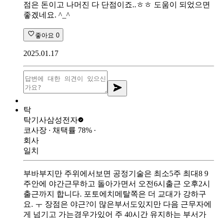
점은 돈이고 나머진 다 단점이죠..ㅎㅎ 도움이 되었으면
좋겠네요. ^_^
좋아요
0
2025.01.17
탁
탁기사
삼성전자
코사장
∙ 채택률
78
%
∙
회사
일치
부바부지만 주위에서보면 공정기술은 최소5주 최대8 9
주안에 야간근무하고 돌아가면서 오전6시출근 오후2시
출근까지 합니다. 포토에치메탈쪽은 더 교대가 강하구
요. ㅜ 장점은 야근?이 많은부서도있지만 다음 근무자에
게 넘기고 가는경우가있어 주 40시간 유지하는 부서가