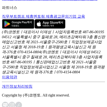
파트너스
직무부트캠프 제휴
멘토링 제휴
광고문의
기업 교육
(주)코멘토ㅣ대표이사 이재성ㅣ사업자등록번호 487-86-00195
04512 서울특별시 중구 칠패로 28, 메리츠강북타워 3층
통신판
매업신고번호 제 2021-서울중구-2580호ㅣ직업정보제공사업
신고
서울청 제 2018-19호ㅣ원격평생교육시설신고 제 원
격-376호
070-4154-0804
(주)코멘토ㅣ대표이사 이재성
04512
서울특별시 중구 칠패로 28, 메리츠강북타워 3층
사업자등록
번호 487-86-00195ㅣ통신판매업신고번호 제 2021-서울중
구-2580호
직업정보제공사업신고 서울청 제 2018-19호
원격평
생교육시설신고 제 원격-376호ㅣ070-4154-0804
이용약관
개인정보처리방침
Copyright by (주)코멘토. All right reserved.