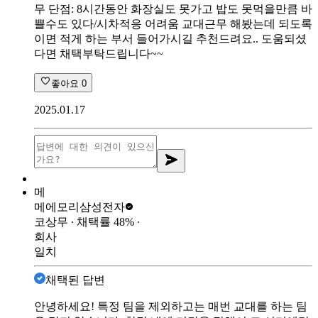
무 단점: 8시간동안 화장실도 못가고 밥도 못먹을만큼 바
쁠수도 있다/시차적응 어려움 교대근무 해봤는데 되도록
이면 적게 하는 부서 들어가시길 추천드려요.. 도움되셨
다면 채택부탁드립니다~~
좋아요
0
2025.01.17
메
메에모리
삼성전자
코상무
∙ 채택률
48
%
∙
회사
일치
채택된 답변
안녕하세요! 특정 팀을 제외하고는 매번 교대를 하는 팀