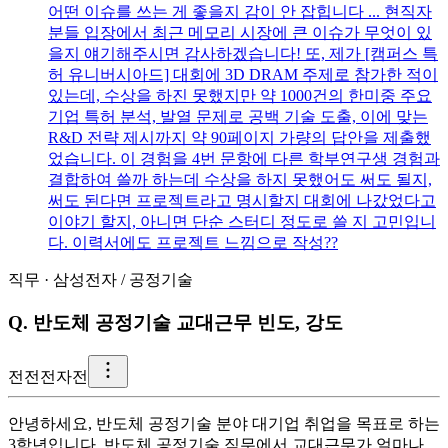
어떤 이슈를 쓰는 게 좋을지 감이 안 잡힙니다 ... 현직자
분들 입장에서 최근 메모리 시장에 큰 이슈가 무엇이 있
을지 얘기해주시면 감사하겠습니다! 또, 제가 [캠퍼스 특
허 유니버시아드] 대회에 3D DRAM 주제로 참가한 적이
있는데, 수상을 하진 못했지만 약 1000건의 한미중 주요
기업 특허 분석, 발열 문제로 공백 기술 도출, 이에 맞는
R&D 전략 제시까지 약 90페이지 가량의 답안을 제출했
었습니다. 이 경험을 4번 문항에 다른 학부연구생 경험과
결합하여 쓸까 하는데 수상을 하지 못했어도 써도 될지,
써도 된다면 프로젝트라고 명시할지 대회에 나갔었다고
이야기 할지, 아니면 단순 스터디 정도로 쓸 지 고민입니
다. 이력서에도 프로젝트 느낌으로 작성??
직무
·
삼성전자
/
공정기술
Q.
반도체 공정기술 교대근무 빈도, 강도
전
전전자전
안녕하세요, 반도체 공정기술 분야 대기업 취업을 목표로 하는
3학년입니다. 반도체 공정기술 직무에서 교대근무가 얼마나