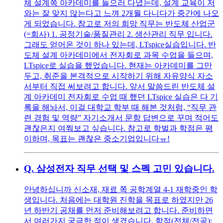
체 설계쪽 아카데미를 들으러 다녔는데, 설계 교육이 저
와는 잘 맞지 않는다고 느껴 2개월 다니다가 중간에 나오
게 되었습니다. 참고로 저의 희망 직무는 반도체 산업군
(=회사) 1. 공정기술/품질관리 2. 생산관리 직무 입니다.
그래도 얻어온 것이 하나 있는데, LTspice실습입니다. 반
도체 설계 아카데미에서 전자회로 과목 수업을 들으며,
LTspice로 실습을 했었습니다. 현재는 아카데미를 그만
두고, 취준을 본격적으로 시작하기 위해 자유양식 자소
서부터 직접 써보려고 합니다. 앞서 말씀드린 반도체 설
계 아카데미 전자회로 수업 때 했던 LTspice 실습은 다 기
록을 해놔서, 이걸 대학교 학부 때 해본 것처럼, “직무 관
련 경험 및 역량” 자기소개서 문항 답변으로 꾸며 적어도
괜찮은지 여쭤보고 싶습니다. 참고로 학벌과 학점은 평
이하며, 목표는 괜찮은 중소기업입니다ㅠ!
Q.
삼성전자 직무 선택 및 스펙 고민 있습니다.
안녕하십니까 신소재, 재료 쪽 공학계열 4-1 재학중인 학
생입니다. 처음에는 대학원 진학을 목표로 하였지만 26
년 하반기 공채를 먼저 준비해보려고 합니다. 준비하면
서 여러가지 궁금한 점이 생겼습니다. 학점(전체/전공):