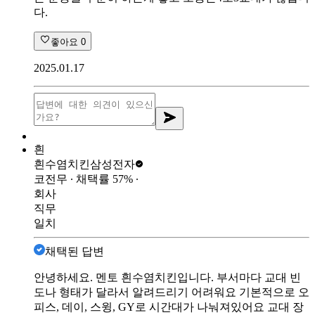
다.
좋아요
0
2025.01.17
흰
흰수염치킨
삼성전자
코전무
∙ 채택률
57
%
∙
회사
직무
일치
채택된 답변
안녕하세요. 멘토 흰수염치킨입니다. 부서마다 교대 빈
도나 형태가 달라서 알려드리기 어려워요 기본적으로 오
피스, 데이, 스윙, GY로 시간대가 나눠져있어요 교대 장