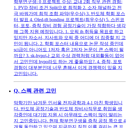
학부연구생: 0 프로젝트 수상: 교내 2회 직무 관련 경험:
1. PVD 장비 조건 Split으로 최적화 2. 소자 채널하고 전
극 바꿔가며 최적 조합 파악(우수상) 3. 반도체 학회 포스
터 발표 4. Oled-tft bonding 프로젝트(최우수상) 5. 스핀코
터, 포토, 증착 장비 경험 공정기술이 가장 적합하다 생각
해 그쪽 지원 예정입니다. 1. 오픽 ih 취득을 목표로 하고
있지만 자소서, 지사트와 오픽 중 어디에 더 집중할 지 고
민이 됩니다. 2. 학회 포스터 내용으로 논문 작성 중인데
sci급이 아니어도 1저자 혹은 2저자 논문이 큰 스펙이 될
까요? 3. sk-hypo나 교외 수상 경력처럼 대외활동이 없어
서 고민인데 hypo라도 하는 게 좋을까요?. 4. 증착, 포토
경험이 대부분인데 너무 흔해서 이게 경쟁력이 있을 지
고민입니다.
Q.
스펙 관련 고민
막학기만 남겨둔 인서울 전자공학과 4-1 마친 학생입니
다. 반도체 공정기술과 반도체 장비사직무로 취업을 생
각중인데 대기업 지원 시 아무래도 스펙이 많이 딸리는
지 고민중입니다. 현재 학부연구생을 증착 공정 쪽으로 4
개월 동안하고 있으며 지금까지 직접 이름 걸리는 큰 프