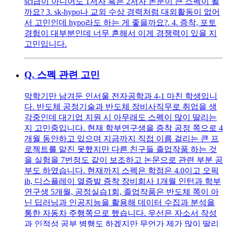
sci급이 아니어도 1저자 혹은 2저자 논문이 큰 스펙이 될
까요? 3. sk-hypo나 교외 수상 경력처럼 대외활동이 없어
서 고민인데 hypo라도 하는 게 좋을까요?. 4. 증착, 포토
경험이 대부분인데 너무 흔해서 이게 경쟁력이 있을 지
고민입니다.
Q.
스펙 관련 고민
막학기만 남겨둔 인서울 전자공학과 4-1 마친 학생입니
다. 반도체 공정기술과 반도체 장비사직무로 취업을 생
각중인데 대기업 지원 시 아무래도 스펙이 많이 딸리는
지 고민중입니다. 현재 학부연구생을 증착 공정 쪽으로 4
개월 동안하고 있으며 지금까지 직접 이름 걸리는 큰 프
로젝트를 맡진 못했지만 다른 친구들 졸업작품 하는 것
을 실험을 7번정도 같이 보조하고 논문으로 관련 부분 공
부도 하였습니다. 현재까지 스펙은 학점은 4.0이고 오픽
ih, 디스플레이 열증발 증착 장비회사 1개월 인턴과 학부
연구생 5개월, 공정실습1회, 졸업작품은 반도체 쪽이 아
닌 딥러닝과 인공지능을 활용해 데이터 수집과 분석을
통한 자동차 주행쪽으로 했습니다. 우선은 자소서 작성
과 인적성 공부 병행도 하겠지만 무언가 제가 많이 딸리