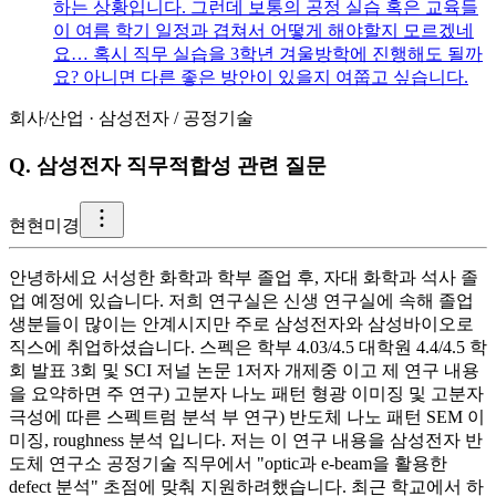
하는 상황입니다. 그런데 보통의 공정 실습 혹은 교육들
이 여름 학기 일정과 겹쳐서 어떻게 해야할지 모르겠네
요… 혹시 직무 실습을 3학년 겨울방학에 진행해도 될까
요? 아니면 다른 좋은 방안이 있을지 여쭙고 싶습니다.
회사/산업
·
삼성전자
/
공정기술
Q.
삼성전자 직무적합성 관련 질문
현
현미경
안녕하세요 서성한 화학과 학부 졸업 후, 자대 화학과 석사 졸
업 예정에 있습니다. 저희 연구실은 신생 연구실에 속해 졸업
생분들이 많이는 안계시지만 주로 삼성전자와 삼성바이오로
직스에 취업하셨습니다. 스펙은 학부 4.03/4.5 대학원 4.4/4.5 학
회 발표 3회 및 SCI 저널 논문 1저자 개제중 이고 제 연구 내용
을 요약하면 주 연구) 고분자 나노 패턴 형광 이미징 및 고분자
극성에 따른 스펙트럼 분석 부 연구) 반도체 나노 패턴 SEM 이
미징, roughness 분석 입니다. 저는 이 연구 내용을 삼성전자 반
도체 연구소 공정기술 직무에서 "optic과 e-beam을 활용한
defect 분석" 초점에 맞춰 지원하려했습니다. 최근 학교에서 하