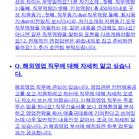
성의 차이는 무엇일까요? 1분 자기소개 : 첫째, 직무역량
1 (둘째, 직무역량2) 셋째, 인성역량1 총 450자이내로 구
성 지원동기 : 첫째, 직무동기-&gt;직무역량 둘째, 회사동
기-&gt;비전일치 보시다시피, 자기소개와 지원동기 모두
직무역량을 어필하는 데, 같은 내용을 언급해도 되나요?
아니면 같은 직무역량을 말하되 표현을 다르게해야할까
요? 2. 전체적인 면접답변은 40초내외로 잡고 준비하면
될까요? 3. 추가 조언팁 부탁드립니다.
Q.
해외영업 직무에 대해 자세히 알고 싶습니
다.
해외영업 직무에 관심이 있습니다. 영업관련 인턴채용공
고를 보고 지원하려고 하는데 직무에 대해 자세히 모르
니 자소서 쓰는게 어렵습니다. 1) 해외영업 직무는 주로
무슨 일을 하나요? 직무기술서를 보니 경쟁환경을 분석
하고 영업전략을 짜서 매출극대화에 기여한다고 쓰여있
는데 너무 일반적인 내용인것 같아서, 조금 더 자세히 알
고 싶습니다. 2) 해외영업 부서에 배치되면 하루 업무일
과가 궁금합니다.