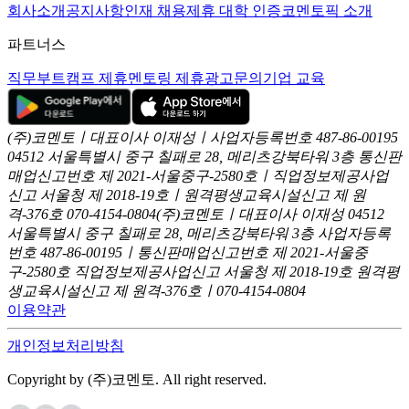
회사소개
공지사항
인재 채용
제휴 대학 인증
코멘토픽 소개
파트너스
직무부트캠프 제휴
멘토링 제휴
광고문의
기업 교육
(주)코멘토ㅣ대표이사 이재성ㅣ사업자등록번호 487-86-00195
04512 서울특별시 중구 칠패로 28, 메리츠강북타워 3층
통신판
매업신고번호 제 2021-서울중구-2580호ㅣ직업정보제공사업
신고
서울청 제 2018-19호ㅣ원격평생교육시설신고 제 원
격-376호
070-4154-0804
(주)코멘토ㅣ대표이사 이재성
04512
서울특별시 중구 칠패로 28, 메리츠강북타워 3층
사업자등록
번호 487-86-00195ㅣ통신판매업신고번호 제 2021-서울중
구-2580호
직업정보제공사업신고 서울청 제 2018-19호
원격평
생교육시설신고 제 원격-376호ㅣ070-4154-0804
이용약관
개인정보처리방침
Copyright by (주)코멘토. All right reserved.