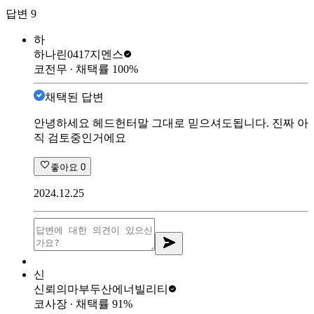
답변
9
하
하나린0417
지멘스
코전무
∙ 채택률
100
%
채택된 답변
안녕하세요 헤드헌터말 그대로 믿으셔도됩니다. 진짜 아
직 검토중인거에요
좋아요
0
2024.12.25
신
신뢰의마부
두산에너빌리티
코사장
∙ 채택률
91
%