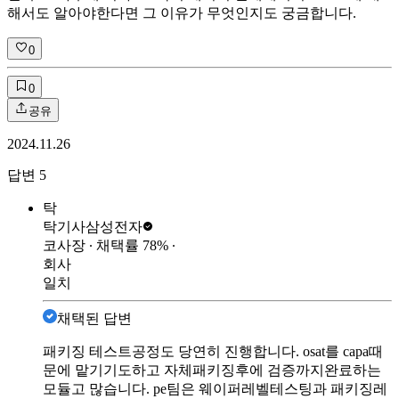
해서도 알아야한다면 그 이유가 무엇인지도 궁금합니다.
0
0
공유
2024.11.26
답변
5
탁
탁기사
삼성전자
코사장
∙ 채택률
78
%
∙
회사
일치
채택된 답변
패키징 테스트공정도 당연히 진행합니다. osat를 capa때
문에 맡기기도하고 자체패키징후에 검증까지완료하는
모듈고 많습니다. pe팀은 웨이퍼레벨테스팅과 패키징레