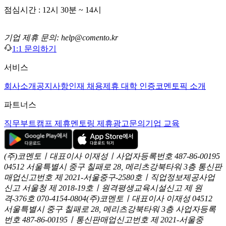
점심시간 : 12시 30분 ~ 14시
기업 제휴 문의: help@comento.kr
1:1 문의하기
서비스
회사소개
공지사항
인재 채용
제휴 대학 인증
코멘토픽 소개
파트너스
직무부트캠프 제휴
멘토링 제휴
광고문의
기업 교육
(주)코멘토ㅣ대표이사 이재성ㅣ사업자등록번호 487-86-00195
04512 서울특별시 중구 칠패로 28, 메리츠강북타워 3층
통신판
매업신고번호 제 2021-서울중구-2580호ㅣ직업정보제공사업
신고
서울청 제 2018-19호ㅣ원격평생교육시설신고 제 원
격-376호
070-4154-0804
(주)코멘토ㅣ대표이사 이재성
04512
서울특별시 중구 칠패로 28, 메리츠강북타워 3층
사업자등록
번호 487-86-00195ㅣ통신판매업신고번호 제 2021-서울중