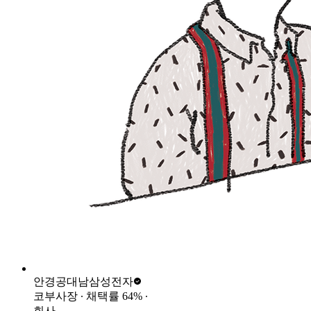
안경공대남
삼성전자
코부사장
∙ 채택률
64
%
∙
회사