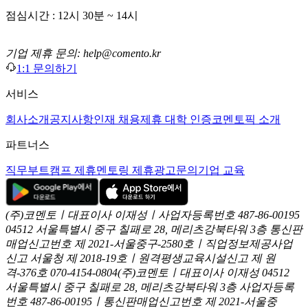
점심시간 : 12시 30분 ~ 14시
기업 제휴 문의: help@comento.kr
1:1 문의하기
서비스
회사소개
공지사항
인재 채용
제휴 대학 인증
코멘토픽 소개
파트너스
직무부트캠프 제휴
멘토링 제휴
광고문의
기업 교육
(주)코멘토ㅣ대표이사 이재성ㅣ사업자등록번호 487-86-00195
04512 서울특별시 중구 칠패로 28, 메리츠강북타워 3층
통신판
매업신고번호 제 2021-서울중구-2580호ㅣ직업정보제공사업
신고
서울청 제 2018-19호ㅣ원격평생교육시설신고 제 원
격-376호
070-4154-0804
(주)코멘토ㅣ대표이사 이재성
04512
서울특별시 중구 칠패로 28, 메리츠강북타워 3층
사업자등록
번호 487-86-00195ㅣ통신판매업신고번호 제 2021-서울중