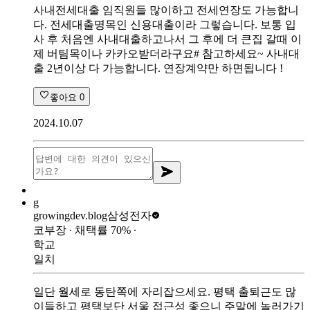
사내전세대출 임직원들 많이하고 전세연장도 가능합니
다. 전세대출명목인 신용대출이라 그렇습니다. 보통 입
사 후 처음엔 사내대출하고나서 그 후에 더 큰집 갈때 이
제 버팀목이나 카카오받더라구요# 참고하세요~ 사내대
출 2년이상 다 가능합니다. 연장계약만 하면됩니다 !
좋아요
0
2024.10.07
g
growingdev.blog
삼성전자
코부장
∙ 채택률
70
%
∙
학교
일치
일단 월세로 동탄쪽에 자리잡으세요. 평택 출퇴근도 많
이들하고 평택보단 서울 접근성 좋으니 주말에 놀러가기