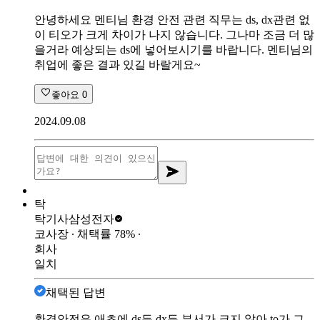
안녕하세요 멘티님 환경 안전 관련 직무는 ds, dx관련 없
이 티오가 크게 차이가 나지 않습니다. 그나마 조금 더 많
을거라 예상되는 ds에 넣어보시기를 바랍니다. 멘티님의
취업에 좋은 결과 있길 바랄게요~
좋아요
0
2024.09.08
탁
탁기사
삼성전자
코사장
∙ 채택률
78
%
∙
회사
일치
채택된 답변
환경안전은 애초에 ds든 dx든 부서가 크지 않아 to가 그