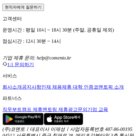
현직자에게 질문하기
고객센터
운영시간 : 평일 10시 ~ 18시 30분 (주말, 공휴일 제외)
점심시간 : 12시 30분 ~ 14시
기업 제휴 문의: help@comento.kr
1:1 문의하기
서비스
회사소개
공지사항
인재 채용
제휴 대학 인증
코멘토픽 소개
파트너스
직무부트캠프 제휴
멘토링 제휴
광고문의
기업 교육
(주)코멘토ㅣ대표이사 이재성ㅣ사업자등록번호 487-86-00195
04512 서울특별시 중구 칠패로 28, 메리츠강북타워 3층
통신판