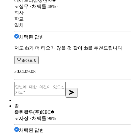
메에모리
삼성전자
코상무
∙ 채택률
48
%
∙
회사
학교
일치
채택된 답변
저도 ds가 더 티오가 많을 것 같아 ds를 추천드립니다
좋아요
0
2024.09.08
졸
졸린왈루
(주)KEC
코사장
∙ 채택률
98
%
채택된 답변