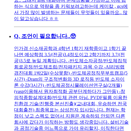
요.. 그래서 ai랑 대화하며 문제상황을 가정하고 이에 답
하는 식으로 역량을 좀 키워보려고하는데 케미칼 , gcs에
서 가장 많이 발생하는 문제들이 무엇들이 있을까요.. 많
이 알고싶습니다 ㅎㅎ
Q.
조언이 필요합니다..🥺
인가경 신소재공학과 4학년 1학기 재학중이고 1학기 끝
나면 예상학점 3.5/(전공)3.4정도이고 2학기까지 3.7/(전
공)3.5로 높일 계획입니다. -반도체소자공정/반도체집적
회로공정/반도체조립/전자패키지 과목 수강 -AI리빙랩
경진대회 1박2일(수상못함) -반도체공정직무부트캠프(5
시간) -Dram의 구조적변화와 3D 로직등 반도체 소자이
론 수강(3시간) -반도체공정시뮬레이션연구실(2개월)
(vasp이용해서 원자최적화 공부단계하다가 그만둠) -창
의적종합설계대회(반도체 관련 아님. PVDF필름 이용한
친환경 기술/진행중 본선진출)(교내대회, 우승하면 전국
대회출전) 최종목표는 삼성전자 입사입니다. 현재는 학
점이 낫고 스펙도 없어서 지원은 계속하되 안되면 다른
회사에 갔다가 이직하는 방향도 생각중입니다. 설비기술
과 공정기술중 어느쪽으로 가야 유리할지, 이직한다면