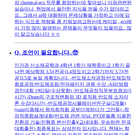
의 chemical,gcs 직무를 희망하는데 찾아보니 이와관련된
실습이나, 현업에서 쓸만한 지식을 얻을 수가 없더라고
요.. 그래서 ai랑 대화하며 문제상황을 가정하고 이에 답
하는 식으로 역량을 좀 키워보려고하는데 케미칼 , gcs에
서 가장 많이 발생하는 문제들이 무엇들이 있을까요.. 많
이 알고싶습니다 ㅎㅎ
Q.
조언이 필요합니다..🥺
인가경 신소재공학과 4학년 1학기 재학중이고 1학기 끝
나면 예상학점 3.5/(전공)3.4정도이고 2학기까지 3.7/(전
공)3.5로 높일 계획입니다. -반도체소자공정/반도체집적
회로공정/반도체조립/전자패키지 과목 수강 -AI리빙랩
경진대회 1박2일(수상못함) -반도체공정직무부트캠프(5
시간) -Dram의 구조적변화와 3D 로직등 반도체 소자이
론 수강(3시간) -반도체공정시뮬레이션연구실(2개월)
(vasp이용해서 원자최적화 공부단계하다가 그만둠) -창
의적종합설계대회(반도체 관련 아님. PVDF필름 이용한
친환경 기술/진행중 본선진출)(교내대회, 우승하면 전국
대회출전) 최종목표는 삼성전자 입사입니다. 현재는 학
점이 낫고 스펙도 없어서 지원은 계속하되 안되면 다른