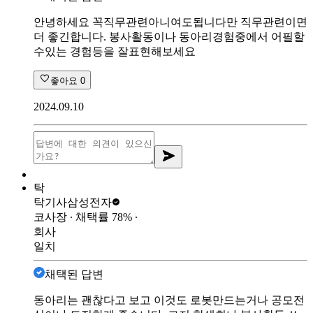
안녕하세요 꼭직무관련아니여도됩니다만 직무관련이면
더 좋긴합니다. 봉사활동이나 동아리경험중에서 어필할
수있는 경험등을 잘표현해보세요
좋아요
0
2024.09.10
탁
탁기사
삼성전자
코사장
∙ 채택률
78
%
∙
회사
일치
채택된 답변
동아리는 괜찮다고 보고 이것도 로봇만드는거나 공모전