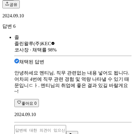
공유
2024.09.10
답변
6
졸
졸린왈루
(주)KEC
코사장
∙ 채택률
98
%
채택된 답변
안녕하세요 멘티님. 직무 관련없는 내용 넣어도 됩니다.
어차피 4번에 직무 관련 경험 및 역량 나타낼 수 있기 때
문입니ㄷㅏ. 멘티님의 취업에 좋은 결과 있길 바랄게요
~!
좋아요
0
2024.09.10