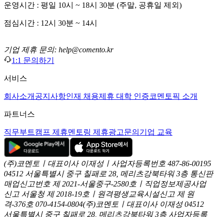
운영시간 : 평일 10시 ~ 18시 30분 (주말, 공휴일 제외)
점심시간 : 12시 30분 ~ 14시
기업 제휴 문의: help@comento.kr
1:1 문의하기
서비스
회사소개
공지사항
인재 채용
제휴 대학 인증
코멘토픽 소개
파트너스
직무부트캠프 제휴
멘토링 제휴
광고문의
기업 교육
(주)코멘토ㅣ대표이사 이재성ㅣ사업자등록번호 487-86-00195
04512 서울특별시 중구 칠패로 28, 메리츠강북타워 3층
통신판
매업신고번호 제 2021-서울중구-2580호ㅣ직업정보제공사업
신고
서울청 제 2018-19호ㅣ원격평생교육시설신고 제 원
격-376호
070-4154-0804
(주)코멘토ㅣ대표이사 이재성
04512
서울특별시 중구 칠패로 28, 메리츠강북타워 3층
사업자등록