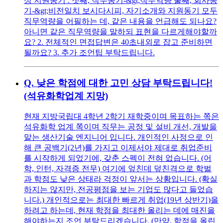
성 지원동기 : 첫째, 직무동기-&gt;직무역량 둘째, 회사동
기-&gt;비전일치 보시다시피, 자기소개와 지원동기 모두
직무역량을 어필하는 데, 같은 내용을 언급해도 되나요?
아니면 같은 직무역량을 말하되 표현을 다르게해야할까
요? 2. 전체적인 면접답변은 40초내외로 잡고 준비하면
될까요? 3. 추가 조언팁 부탁드립니다.
Q.
낮은 학점에 대한 고민 상담 부탁드립니다!
(석유화학업계 지망)
현재 지방국립대 4학년 2학기 재학중이며 목표하는 쪽은
석유화학 업계 쪽이며 직무는 공정 및 설비 개선, 개발을
맡는 생산기술 엔지니어 입니다. 개인적인 사정으로 인
해 큰 공백기(2년)를 가지고 이제서야 제대로 취업준비
를 시작하게 되었기에, 갖춘 스펙이 전혀 없습니다. (어
학, 인턴, 자격증 전무) 여기에 엎친데 덮친격으로 학벌
과 학점도 낮은 상태라 걱정이 앞서는 상황입니다. (확실
하지는 않지만, 전공평점을 보는 기업도 많다고 들었습
니다.) 개인적으로는 최대한 빠르게 취업(19년 상반기)을
하려고 하는데, 현재 학점을 최대한 올리는 데에 매진을
해야하는지 조언 부탁드리겠습니다. (만약, 학점을 올린