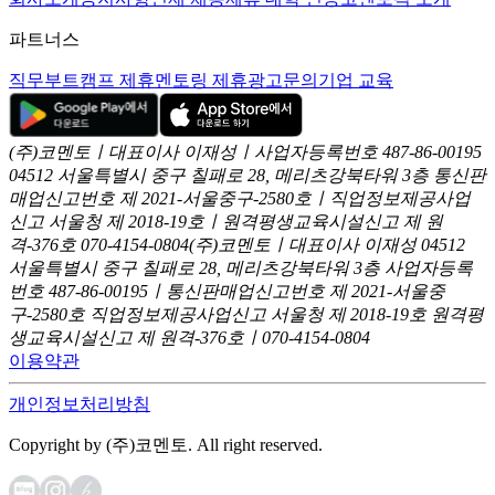
파트너스
직무부트캠프 제휴
멘토링 제휴
광고문의
기업 교육
(주)코멘토ㅣ대표이사 이재성ㅣ사업자등록번호 487-86-00195
04512 서울특별시 중구 칠패로 28, 메리츠강북타워 3층
통신판
매업신고번호 제 2021-서울중구-2580호ㅣ직업정보제공사업
신고
서울청 제 2018-19호ㅣ원격평생교육시설신고 제 원
격-376호
070-4154-0804
(주)코멘토ㅣ대표이사 이재성
04512
서울특별시 중구 칠패로 28, 메리츠강북타워 3층
사업자등록
번호 487-86-00195ㅣ통신판매업신고번호 제 2021-서울중
구-2580호
직업정보제공사업신고 서울청 제 2018-19호
원격평
생교육시설신고 제 원격-376호ㅣ070-4154-0804
이용약관
개인정보처리방침
Copyright by (주)코멘토. All right reserved.