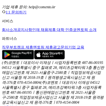
기업 제휴 문의: help@comento.kr
1:1 문의하기
서비스
회사소개
공지사항
인재 채용
제휴 대학 인증
코멘토픽 소개
파트너스
직무부트캠프 제휴
멘토링 제휴
광고문의
기업 교육
(주)코멘토ㅣ대표이사 이재성ㅣ사업자등록번호 487-86-00195
04512 서울특별시 중구 칠패로 28, 메리츠강북타워 3층
통신판
매업신고번호 제 2021-서울중구-2580호ㅣ직업정보제공사업
신고
서울청 제 2018-19호ㅣ원격평생교육시설신고 제 원
격-376호
070-4154-0804
(주)코멘토ㅣ대표이사 이재성
04512
서울특별시 중구 칠패로 28, 메리츠강북타워 3층
사업자등록
번호 487-86-00195ㅣ통신판매업신고번호 제 2021-서울중
구-2580호
직업정보제공사업신고 서울청 제 2018-19호
원격평
생교육시설신고 제 원격-376호ㅣ070-4154-0804