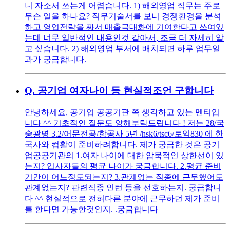
니 자소서 쓰는게 어렵습니다. 1) 해외영업 직무는 주로
무슨 일을 하나요? 직무기술서를 보니 경쟁환경을 분석
하고 영업전략을 짜서 매출극대화에 기여한다고 쓰여있
는데 너무 일반적인 내용인것 같아서, 조금 더 자세히 알
고 싶습니다. 2) 해외영업 부서에 배치되면 하루 업무일
과가 궁금합니다.
Q.
공기업 여자나이 등 현실적조언 구합니다
안녕하세요, 공기업 공공기관 쪽 생각하고 있는 멘티입
니다 ^^ 기초적인 질문도 양해부탁드립니다 ! 저는 28/국
숭광명 3.2/어문전공/항공사 5년 /hsk6/tsc6/토익830 에 한
국사와 컴활이 준비하려합니다. 제가 궁금한 것은 공기
업공공기관의 1.여자 나이에 대한 암묵적인 상한선이 있
는지? 입사자들의 평균 나이가 궁금합니다. 2.평균 준비
기간이 어느정도되는지? 3.관계없는 직종에 근무했어도
관계없는지? 관련직종 인턴 등을 선호하는지. 궁금합니
다 ^^ 현실적으로 전혀다른 분야에 근무하던 제가 준비
를 한다면 가능한것인지. .궁금합니다