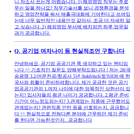
니 자소서 쓰는게 어렵습니다. 1) 해외영업 직무는 주로
무슨 일을 하나요? 직무기술서를 보니 경쟁환경을 분석
하고 영업전략을 짜서 매출극대화에 기여한다고 쓰여있
는데 너무 일반적인 내용인것 같아서, 조금 더 자세히 알
고 싶습니다. 2) 해외영업 부서에 배치되면 하루 업무일
과가 궁금합니다.
Q.
공기업 여자나이 등 현실적조언 구합니다
안녕하세요, 공기업 공공기관 쪽 생각하고 있는 멘티입
니다 ^^ 기초적인 질문도 양해부탁드립니다 ! 저는 28/국
숭광명 3.2/어문전공/항공사 5년 /hsk6/tsc6/토익830 에 한
국사와 컴활이 준비하려합니다. 제가 궁금한 것은 공기
업공공기관의 1.여자 나이에 대한 암묵적인 상한선이 있
는지? 입사자들의 평균 나이가 궁금합니다. 2.평균 준비
기간이 어느정도되는지? 3.관계없는 직종에 근무했어도
관계없는지? 관련직종 인턴 등을 선호하는지. 궁금합니
다 ^^ 현실적으로 전혀다른 분야에 근무하던 제가 준비
를 한다면 가능한것인지. .궁금합니다