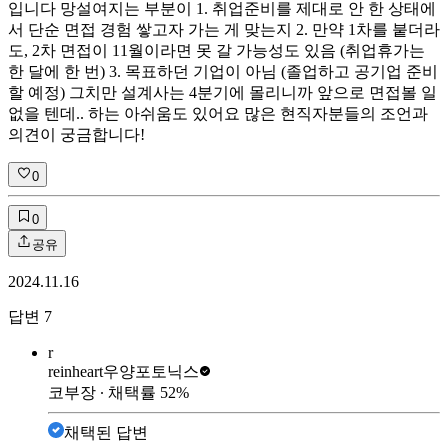
입니다 망설여지는 부분이 1. 취업준비를 제대로 안 한 상태에
서 단순 면접 경험 쌓고자 가는 게 맞는지 2. 만약 1차를 붙더라
도, 2차 면접이 11월이라면 못 갈 가능성도 있음 (취업휴가는
한 달에 한 번) 3. 목표하던 기업이 아님 (졸업하고 공기업 준비
할 예정) 그치만 설계사는 4분기에 몰리니까 앞으로 면접볼 일
없을 텐데.. 하는 아쉬움도 있어요 많은 현직자분들의 조언과
의견이 궁금합니다!
0
0
공유
2024.11.16
답변
7
r
reinheart
우양포토닉스
코부장
∙ 채택률
52
%
채택된 답변