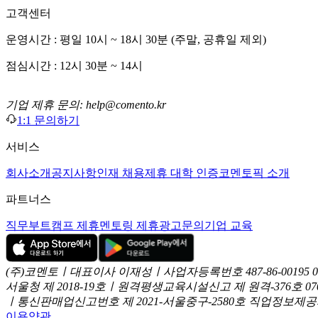
고객센터
운영시간 : 평일 10시 ~ 18시 30분 (주말, 공휴일 제외)
점심시간 : 12시 30분 ~ 14시
기업 제휴 문의: help@comento.kr
1:1 문의하기
서비스
회사소개
공지사항
인재 채용
제휴 대학 인증
코멘토픽 소개
파트너스
직무부트캠프 제휴
멘토링 제휴
광고문의
기업 교육
(주)코멘토ㅣ대표이사 이재성ㅣ사업자등록번호 487-86-00195
서울청 제 2018-19호ㅣ원격평생교육시설신고 제 원격-376호
07
ㅣ통신판매업신고번호 제 2021-서울중구-2580호
직업정보제공사업
이용약관