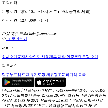
고객센터
운영시간 : 평일 10시 ~ 18시 30분 (주말, 공휴일 제외)
점심시간 : 12시 30분 ~ 14시
기업 제휴 문의: help@comento.kr
1:1 문의하기
서비스
회사소개
공지사항
인재 채용
제휴 대학 인증
코멘토픽 소개
파트너스
직무부트캠프 제휴
멘토링 제휴
광고문의
기업 교육
(주)코멘토ㅣ대표이사 이재성ㅣ사업자등록번호 487-86-00195
04512 서울특별시 중구 칠패로 28, 메리츠강북타워 3층
통신판
매업신고번호 제 2021-서울중구-2580호ㅣ직업정보제공사업
신고
서울청 제 2018-19호ㅣ원격평생교육시설신고 제 원