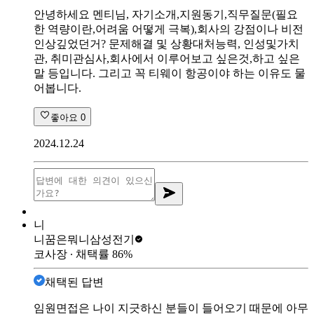
안녕하세요 멘티님, 자기소개,지원동기,직무질문(필요
한 역량이란,어려움 어떻게 극복),회사의 강점이나 비전
인상깊었던거? 문제해결 및 상황대처능력, 인성및가치
관, 취미관심사,회사에서 이루어보고 싶은것,하고 싶은
말 등입니다. 그리고 꼭 티웨이 항공이야 하는 이유도 물
어봅니다.
좋아요
0
2024.12.24
니
니꿈은뭐니
삼성전기
코사장
∙ 채택률
86
%
채택된 답변
임원면접은 나이 지긋하신 분들이 들어오기 때문에 아무