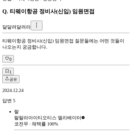
Q.
티웨이항공 정비사(신입) 임원면접
달
달려달려라
티웨이항공 정비사(신입) 임원면접 질문들에는 어떤 것들이
나오는지 궁금합니다.
0
1
공유
2024.12.24
답변
5
랄
랄랄라아이티
오티스 엘리베이터
코전무
∙ 채택률
100
%