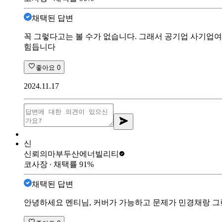
채택된 답변
꼭 그렇다고는 볼 수가 없습니다. 그래서 공기업 사기업
힘듭니다
좋아요
0
2024.11.17
신
신뢰의마부
두산에너빌리티
코사장
∙ 채택률
91
%
채택된 답변
안녕하세요 멘티님, 커버가 가능하고 문제가 민경채랑 그