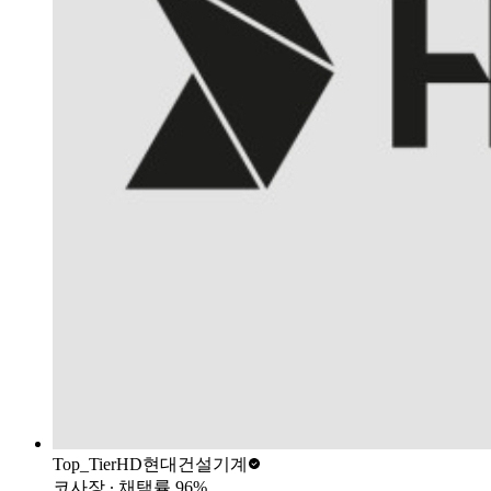
Top_Tier
HD현대건설기계
코사장
∙ 채택률
96
%