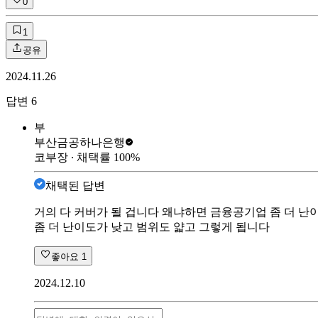
0
1
공유
2024.11.26
답변
6
부
부산금공
하나은행
코부장
∙ 채택률
100
%
채택된 답변
거의 다 커버가 될 겁니다 왜냐하면 금융공기업 좀 더 난
좀 더 난이도가 낮고 범위도 얇고 그렇게 됩니다
좋아요
1
2024.12.10