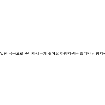
간하면 일단 금공으로 준비하시는게 좋아요 하향지원은 쉽디만 상향