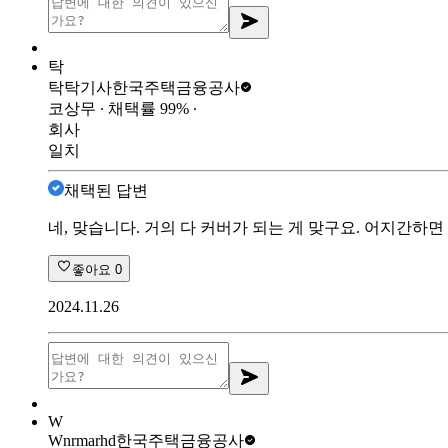
탁
탁탁기사
한국주택금융공사
코상무
∙ 채택률
99
%
∙
회사
일치
채택된 답변
네, 맞습니다. 거의 다 커버가 되는 게 맞구요. 어지
좋아요
0
2024.11.26
W
Wnrmarhd
한국주택금융공사