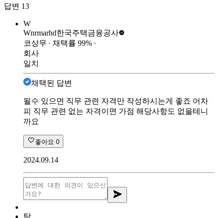
답변
13
W
Wnrmarhd
한국주택금융공사
코상무
∙ 채택률
99
%
∙
회사
일치
채택된 답변
될수 있으면 직무 관련 자격만 작성하시는게 좋죠 어차
피 직무 관련 없는 자격이면 가점 해당사항도 없을테니
까요
좋아요
0
2024.09.14
탁