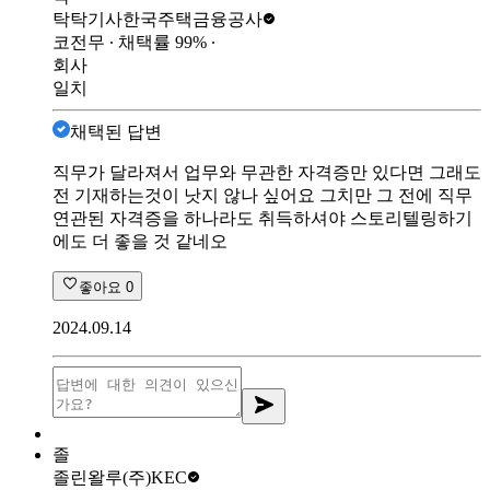
탁탁기사
한국주택금융공사
코전무
∙ 채택률
99
%
∙
회사
일치
채택된 답변
직무가 달라져서 업무와 무관한 자격증만 있다면 그래도
전 기재하는것이 낫지 않나 싶어요 그치만 그 전에 직무
연관된 자격증을 하나라도 취득하셔야 스토리텔링하기
에도 더 좋을 것 같네오
좋아요
0
2024.09.14
졸
졸린왈루
(주)KEC