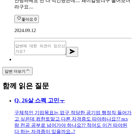
안녕하세요 전 다 적긴했는데.... 왜이걸땄냐구 물어보더
라구요....
좋아요
0
2024.09.12
답변 더보기
함께 읽은 질문
Q.
26살 스펙 고민ㅜ
구체적인 기업목표는 없구 적당한 공기업 행정직 들어가
고 싶은데 컴한토말고 다른 자격증도 따야하나요?? ncs
랑 전공 공부로 넘어가야 하나요?? 적어도 이건 따야된
다 하는 자격증이 있을까요..?