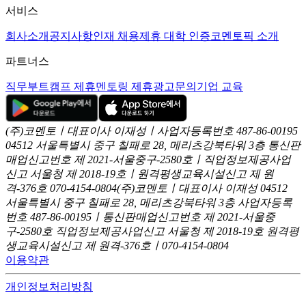
서비스
회사소개
공지사항
인재 채용
제휴 대학 인증
코멘토픽 소개
파트너스
직무부트캠프 제휴
멘토링 제휴
광고문의
기업 교육
(주)코멘토ㅣ대표이사 이재성ㅣ사업자등록번호 487-86-00195
04512 서울특별시 중구 칠패로 28, 메리츠강북타워 3층
통신판
매업신고번호 제 2021-서울중구-2580호ㅣ직업정보제공사업
신고
서울청 제 2018-19호ㅣ원격평생교육시설신고 제 원
격-376호
070-4154-0804
(주)코멘토ㅣ대표이사 이재성
04512
서울특별시 중구 칠패로 28, 메리츠강북타워 3층
사업자등록
번호 487-86-00195ㅣ통신판매업신고번호 제 2021-서울중
구-2580호
직업정보제공사업신고 서울청 제 2018-19호
원격평
생교육시설신고 제 원격-376호ㅣ070-4154-0804
이용약관
개인정보처리방침