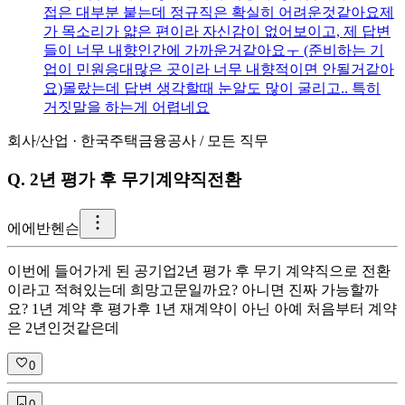
접은 대부분 붙는데 정규직은 확실히 어려운것같아요 ​ 제
가 목소리가 얇은 편이라 자신감이 없어보이고, 제 답변
들이 너무 내향인간에 가까운거같아요ㅜ (준비하는 기
업이 민원응대많은 곳이라 너무 내향적이면 안될거같아
요) ​ 몰랐는데 답변 생각할때 눈알도 많이 굴리고.. 특히
거짓말을 하는게 어렵네요
회사/산업
·
한국주택금융공사
/
모든 직무
Q.
2년 평가 후 무기계약직전환
에
에반헨슨
이번에 들어가게 된 공기업2년 평가 후 무기 계약직으로 전환
이라고 적혀있는데 희망고문일까요? 아니면 진짜 가능할까
요? 1년 계약 후 평가후 1년 재계약이 아닌 아예 처음부터 계약
은 2년인것같은데
0
0