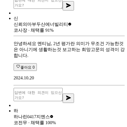
신
신뢰의마부
두산에너빌리티
코사장
∙ 채택률
91
%
안녕하세요 멘티님, 2년 평가란 의미가 무조건 가능한것
은 아니기에 생활하는것 보고하는 희망고문의 성격이 강
합니다.
좋아요
0
2024.10.20
하
하나린0417
지멘스
코전무
∙ 채택률
100
%