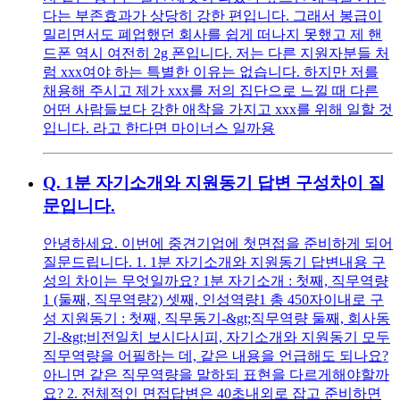
다는 부존효과가 상당히 강한 편입니다. 그래서 봉급이
밀리면서도 폐업했던 회사를 쉽게 떠나지 못했고 제 핸
드폰 역시 여전히 2g 폰입니다. 저는 다른 지원자분들 처
럼 xxx여야 하는 특별한 이유는 없습니다. 하지만 저를
채용해 주시고 제가 xxx를 저의 집단으로 느낄 때 다른
어떤 사람들보다 강한 애착을 가지고 xxx를 위해 일할 것
입니다. 라고 한다면 마이너스 일까용
Q.
1분 자기소개와 지원동기 답변 구성차이 질
문입니다.
안녕하세요. 이번에 중견기업에 첫면접을 준비하게 되어
질문드립니다. 1. 1분 자기소개와 지원동기 답변내용 구
성의 차이는 무엇일까요? 1분 자기소개 : 첫째, 직무역량
1 (둘째, 직무역량2) 셋째, 인성역량1 총 450자이내로 구
성 지원동기 : 첫째, 직무동기-&gt;직무역량 둘째, 회사동
기-&gt;비전일치 보시다시피, 자기소개와 지원동기 모두
직무역량을 어필하는 데, 같은 내용을 언급해도 되나요?
아니면 같은 직무역량을 말하되 표현을 다르게해야할까
요? 2. 전체적인 면접답변은 40초내외로 잡고 준비하면