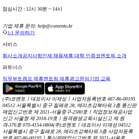
점심시간 : 12시 30분 ~ 14시
기업 제휴 문의: help@comento.kr
1:1 문의하기
서비스
회사소개
공지사항
인재 채용
제휴 대학 인증
코멘토픽 소개
파트너스
직무부트캠프 제휴
멘토링 제휴
광고문의
기업 교육
(주)코멘토ㅣ대표이사 이재성ㅣ사업자등록번호 487-86-00195
04512 서울특별시 중구 칠패로 28, 메리츠강북타워 3층
통신판
매업신고번호 제 2021-서울중구-2580호ㅣ직업정보제공사업
신고
서울청 제 2018-19호ㅣ원격평생교육시설신고 제 원
격-376호
070-4154-0804
(주)코멘토ㅣ대표이사 이재성
04512
서울특별시 중구 칠패로 28, 메리츠강북타워 3층
사업자등록
번호 487-86-00195ㅣ통신판매업신고번호 제 2021-서울중