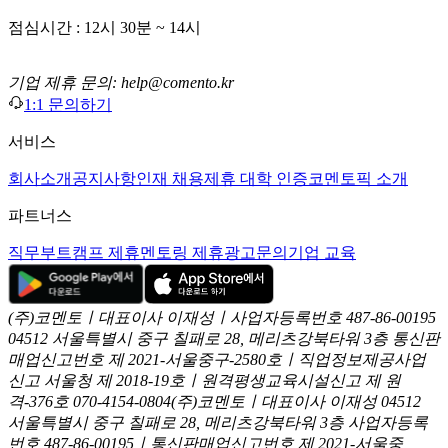
점심시간 : 12시 30분 ~ 14시
기업 제휴 문의: help@comento.kr
1:1 문의하기
서비스
회사소개
공지사항
인재 채용
제휴 대학 인증
코멘토픽 소개
파트너스
직무부트캠프 제휴
멘토링 제휴
광고문의
기업 교육
(주)코멘토ㅣ대표이사 이재성ㅣ사업자등록번호 487-86-00195
04512 서울특별시 중구 칠패로 28, 메리츠강북타워 3층
통신판
매업신고번호 제 2021-서울중구-2580호ㅣ직업정보제공사업
신고
서울청 제 2018-19호ㅣ원격평생교육시설신고 제 원
격-376호
070-4154-0804
(주)코멘토ㅣ대표이사 이재성
04512
서울특별시 중구 칠패로 28, 메리츠강북타워 3층
사업자등록
번호 487-86-00195ㅣ통신판매업신고번호 제 2021-서울중