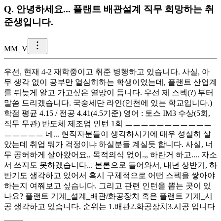
Q.
안녕하세요... 플랜트 배관설계 직무 희망하는 취
준생입니다.
M
M_V
우선, 현재 4-2 재학중이고 취준 병행하고 있습니다. 사실, 아
무 생각 없이 공부만 열심히하는 학생이었는데, 플랜트 산업계
를 뒤늦게 알고 가고싶은 열망이 듭니다. 우선 제 스펙(?) 부터
말씀 드리겠습니다. 국숭세단 라인(인천에 있는 학교입니다.)
학점 평균 4.15 / 전공 4.41(4.5기준) 영어 : 토스 IM3 수상(5회,
직무 무관) 반도체 제조업 인턴 1회 ㅡㅡㅡㅡㅡㅡㅡㅡㅡㅡㅡ
ㅡㅡㅡㅡㅡ 네... 현직자분들이 생각하시기에 매우 성실히 살
았는데 취업 뭐가 걱정이냐 하실분들 계실듯 합니다. 사실, 너
무 공허하게 살아왔어요,, 목적의식 없이.,, 하란거 하고.... 자소
서 쓰지도 못하겠습니다... 본론으로 들어와서, 내년 상반기, 하
반기도 생각하고 있어서 혹시 구체적으로 어떤 스펙을 쌓아야
하는지 여쭤보고 싶습니다. 그리고 관련 인턴을 뽑는 곳이 있
나요? 플랜트 기계_설계_배관/화공장치 혹은 플랜트 기계_시
공 생각하고 있습니다. 순위는 1.배관2.화공장치3.시공 입니다