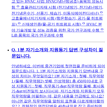
고 있는 HVAC 사업: HVAC(냉난방공조) 품목의 성능시
험 ᄋ 효율관리기자재 시험 (전기냉방기, 전기냉난방기,
전기냉온수기, 선풍기, 제습기, 이동식에어컨디셔너) ᄋ
고효율에너지기자재 시험 (항온항습기, 공기-물 히트펌
프) ᄋ 신재생인증(물-공기 히트펌프 시험) ᄋ HVAC 분
야 기술개발 및 성능 검증을 위한 국가 연구과제 수행 ᄋ
LiB 품목의 국가 연구과제 수행
Q.
1분 자기소개와 지원동기 답변 구성차이 질
문입니다.
안녕하세요. 이번에 중견기업에 첫면접을 준비하게 되어
질문드립니다. 1. 1분 자기소개와 지원동기 답변내용 구
성의 차이는 무엇일까요? 1분 자기소개 : 첫째, 직무역량
1 (둘째, 직무역량2) 셋째, 인성역량1 총 450자이내로 구
성 지원동기 : 첫째, 직무동기-&gt;직무역량 둘째, 회사동
기-&gt;비전일치 보시다시피, 자기소개와 지원동기 모두
직무역량을 어필하는 데, 같은 내용을 언급해도 되나요?
아니면 같은 직무역량을 말하되 표현을 다르게해야할까
요? 2. 전체적인 면접답변은 40초내외로 잡고 준비하면