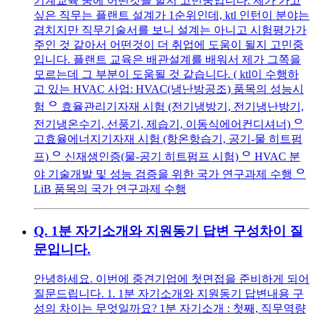
기계교육 중에 어떤것을 할지 고민중입니다. 제가 가고
싶은 직무는 플랜트 설계가 1순위인데, ktl 인턴이 분야는
겹치지만 직무기술서를 보니 설계는 아니고 시험평가가
주인 것 같아서 어떤것이 더 취업에 도움이 될지 고민중
입니다. 플랜트 교육은 배관설계를 배워서 제가 그쪽을
모르는데 그 부분이 도움될 것 같습니다. ( ktl이 수행하
고 있는 HVAC 사업: HVAC(냉난방공조) 품목의 성능시
험 ᄋ 효율관리기자재 시험 (전기냉방기, 전기냉난방기,
전기냉온수기, 선풍기, 제습기, 이동식에어컨디셔너) ᄋ
고효율에너지기자재 시험 (항온항습기, 공기-물 히트펌
프) ᄋ 신재생인증(물-공기 히트펌프 시험) ᄋ HVAC 분
야 기술개발 및 성능 검증을 위한 국가 연구과제 수행 ᄋ
LiB 품목의 국가 연구과제 수행
Q.
1분 자기소개와 지원동기 답변 구성차이 질
문입니다.
안녕하세요. 이번에 중견기업에 첫면접을 준비하게 되어
질문드립니다. 1. 1분 자기소개와 지원동기 답변내용 구
성의 차이는 무엇일까요? 1분 자기소개 : 첫째, 직무역량