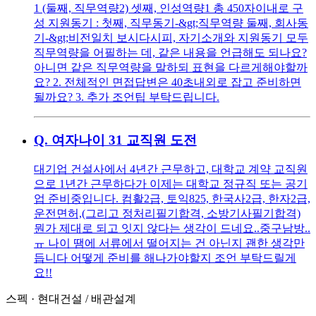
1 (둘째, 직무역량2) 셋째, 인성역량1 총 450자이내로 구
성 지원동기 : 첫째, 직무동기-&gt;직무역량 둘째, 회사동
기-&gt;비전일치 보시다시피, 자기소개와 지원동기 모두
직무역량을 어필하는 데, 같은 내용을 언급해도 되나요?
아니면 같은 직무역량을 말하되 표현을 다르게해야할까
요? 2. 전체적인 면접답변은 40초내외로 잡고 준비하면
될까요? 3. 추가 조언팁 부탁드립니다.
Q.
여자나이 31 교직원 도전
대기업 건설사에서 4년간 근무하고, 대학교 계약 교직원
으로 1년간 근무하다가 이제는 대학교 정규직 또는 공기
업 준비중입니다. 컴활2급, 토익825, 한국사2급, 한자2급,
운전면허,(그리고 정처리필기합격, 소방기사필기합격)
뭔가 제대로 되고 잇지 않다는 생각이 드네요..중구남방..
ㅠ 나이 땜에 서류에서 떨어지는 건 아닌지 괜한 생각만
듭니다 어떻게 준비를 해나가야할지 조언 부탁드릴게
요!!
스펙
·
현대건설
/
배관설계