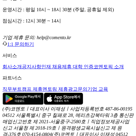
운영시간 : 평일 10시 ~ 18시 30분 (주말, 공휴일 제외)
점심시간 : 12시 30분 ~ 14시
기업 제휴 문의: help@comento.kr
1:1 문의하기
서비스
회사소개
공지사항
인재 채용
제휴 대학 인증
코멘토픽 소개
파트너스
직무부트캠프 제휴
멘토링 제휴
광고문의
기업 교육
(주)코멘토ㅣ대표이사 이재성ㅣ사업자등록번호 487-86-00195
04512 서울특별시 중구 칠패로 28, 메리츠강북타워 3층
통신판
매업신고번호 제 2021-서울중구-2580호ㅣ직업정보제공사업
신고
서울청 제 2018-19호ㅣ원격평생교육시설신고 제 원
격-376호
070-4154-0804
(주)코멘토ㅣ대표이사 이재성
04512