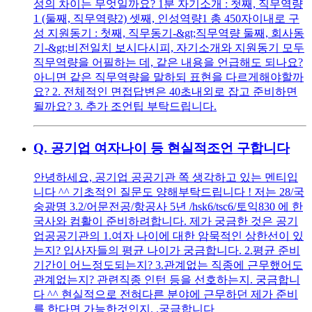
성의 차이는 무엇일까요? 1분 자기소개 : 첫째, 직무역량
1 (둘째, 직무역량2) 셋째, 인성역량1 총 450자이내로 구
성 지원동기 : 첫째, 직무동기-&gt;직무역량 둘째, 회사동
기-&gt;비전일치 보시다시피, 자기소개와 지원동기 모두
직무역량을 어필하는 데, 같은 내용을 언급해도 되나요?
아니면 같은 직무역량을 말하되 표현을 다르게해야할까
요? 2. 전체적인 면접답변은 40초내외로 잡고 준비하면
될까요? 3. 추가 조언팁 부탁드립니다.
Q.
공기업 여자나이 등 현실적조언 구합니다
안녕하세요, 공기업 공공기관 쪽 생각하고 있는 멘티입
니다 ^^ 기초적인 질문도 양해부탁드립니다 ! 저는 28/국
숭광명 3.2/어문전공/항공사 5년 /hsk6/tsc6/토익830 에 한
국사와 컴활이 준비하려합니다. 제가 궁금한 것은 공기
업공공기관의 1.여자 나이에 대한 암묵적인 상한선이 있
는지? 입사자들의 평균 나이가 궁금합니다. 2.평균 준비
기간이 어느정도되는지? 3.관계없는 직종에 근무했어도
관계없는지? 관련직종 인턴 등을 선호하는지. 궁금합니
다 ^^ 현실적으로 전혀다른 분야에 근무하던 제가 준비
를 한다면 가능한것인지. .궁금합니다